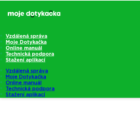
Vzdálená správa
Moje Dotykačka
Online manuál
Technická podpora
Stažení aplikací
Vzdálená správa
Moje Dotykačka
Online manuál
Technická podpora
Stažení aplikací