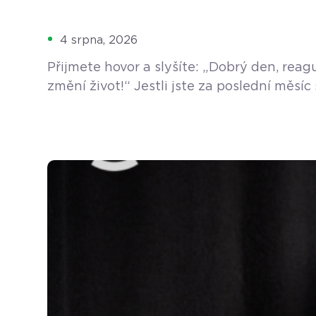
4 srpna, 2026
Přijmete hovor a slyšíte: „Dobrý den, rea
změní život!“ Jestli jste za poslední měs
A vůbec se vám nedivíme. Ráno otevřete díl