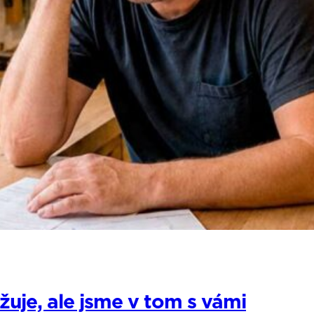
žuje, ale jsme v tom s vámi