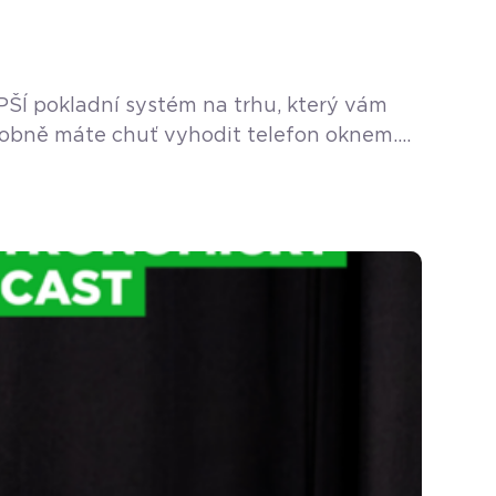
PŠÍ pokladní systém na trhu, který vám
podobně máte chuť vyhodit telefon oknem.
vás živí a baví […]