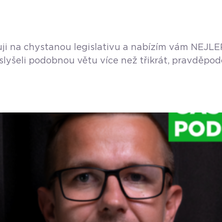
guji na chystanou legislativu a nabízím vám NEJLE
íc slyšeli podobnou větu více než třikrát, pravdě
nu nebo krámek. Místo toho, abyste dělali to, co 