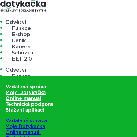
Odvětví
Funkce
E-shop
Ceník
Kariéra
Schůzka
EET 2.0
Odvětví
Funkce
E-shop
Vzdálená správa
Ceník
Moje Dotykačka
Kariéra
Online manuál
Schůzka
Technická podpora
EET 2.0
Stažení aplikací
Vzdálená správa
Moje Dotykačka
Online manuál