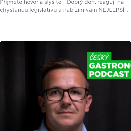
Přijmete hovor a slyšíte: „Dobrý den, reaguji na
chystanou legislativu a nabízím vám NEJLEPŠÍ
pokladní systém na trhu, který vám změní život!“
Jestli jste za poslední měsíc slyšeli podobnou
větu více než třikrát, pravděpodobně máte chuť
vyhodit telefon oknem. A vůbec se vám
nedivíme. Ráno otevřete dílnu nebo krámek.
Místo toho, abyste dělali to, co vás živí a baví […]