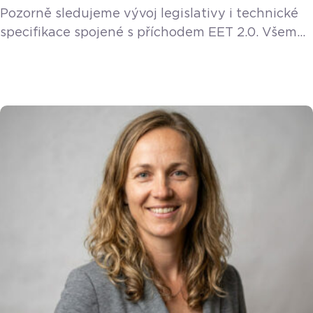
Pozorně sledujeme vývoj legislativy i technické
specifikace spojené s příchodem EET 2.0. Všem
stávajícím a novým zákazníkům poskytneme EET
2.0 funkci v rámci licence zdarma. Vláda v květnu
2026 jednomyslně schválila návrh zákona
o znovuzavedení elektronické evidence tržeb,
známé jako EET 2.0. Tento modernizovaný
systém má sice odstartovat až 1. ledna 2027, ale
majitelé restaurací, kaváren a hospod by měli
zbystřit už teď. […]