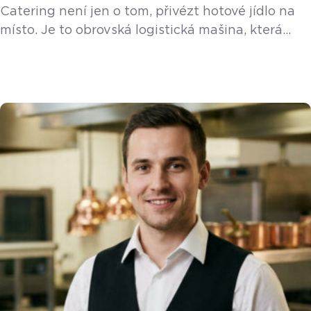
Catering není jen o tom, přivézt hotové jídlo na
místo. Je to obrovská logistická mašina, která
v sezóně prakticky nespí. Zvládnout kolem 450
až 500 akcí ročně a odbavit klidně i sedm eventů
za jediný den vyžaduje precizní organizaci
a pevné nervy. Své o tom ví Jan Snopek,
šéfkuchař Foodway Catering, se kterým jsme
rozebrali zákulisí tohoto adrenalinového byznysu.
„Častokrát je […]