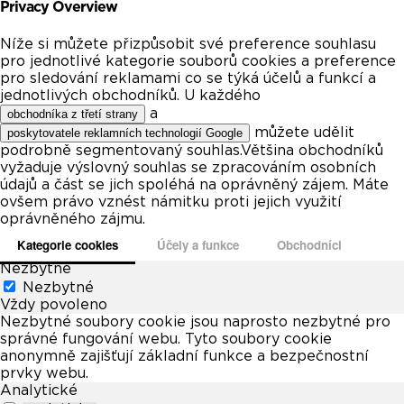
Privacy Overview
Níže si můžete přizpůsobit své preference souhlasu
pro jednotlivé kategorie souborů cookies a preference
pro sledování reklamami co se týká účelů a funkcí a
jednotlivých obchodníků. U každého
a
obchodníka z třetí strany
můžete udělit
poskytovatele reklamních technologií Google
podrobně segmentovaný souhlas.Většina obchodníků
vyžaduje výslovný souhlas se zpracováním osobních
údajů a část se jich spoléhá na oprávněný zájem. Máte
ovšem právo vznést námitku proti jejich využití
oprávněného zájmu.
Kategorie cookies
Účely a funkce
Obchodníci
Nezbytné
Nezbytné
Vždy povoleno
Nezbytné soubory cookie jsou naprosto nezbytné pro
správné fungování webu. Tyto soubory cookie
anonymně zajišťují základní funkce a bezpečnostní
prvky webu.
Analytické