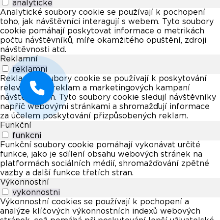
analyticke
Analytické soubory cookie se používají k pochopení
toho, jak návštěvníci interagují s webem. Tyto soubory
cookie pomáhají poskytovat informace o metrikách
počtu návštěvníků, míře okamžitého opuštění, zdroji
návštěvnosti atd.
Reklamní
reklamni
Reklamní soubory cookie se používají k poskytování
relevantních reklam a marketingových kampaní
návštěvníkům. Tyto soubory cookie sledují návštěvníky
napříč webovými stránkami a shromažďují informace
za účelem poskytování přizpůsobených reklam.
Funkční
funkcni
Funkční soubory cookie pomáhají vykonávat určité
funkce, jako je sdílení obsahu webových stránek na
platformách sociálních médií, shromažďování zpětné
vazby a další funkce třetích stran.
Výkonnostní
vykonnostni
Výkonnostní cookies se používají k pochopení a
analýze klíčových výkonnostních indexů webových