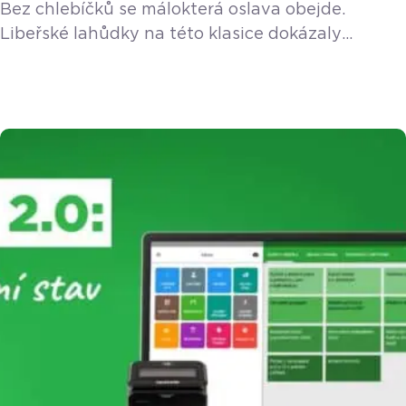
Bez chlebíčků se málokterá oslava obejde.
Libeřské lahůdky na této klasice dokázaly
vybudovat byznys, který dnes čítá jednadvacet
poboček a dává práci více než čtyřem stům
zaměstnanců. Jak se ale řídí takový kolos, aby
nesklouzl do anonymity velkého korporátu?
V nové epizodě podcastu nám to prozradil Jan
Vala, pro kterého vše stojí na čtyřech základních
pilířích – […]