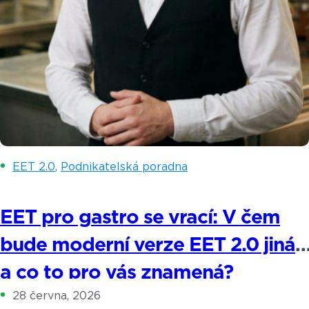
EET 2.0
,
Podnikatelská poradna
EET pro gastro se vrací: V čem
bude moderní verze EET 2.0 jiná
a co to pro vás znamená?
28 června, 2026