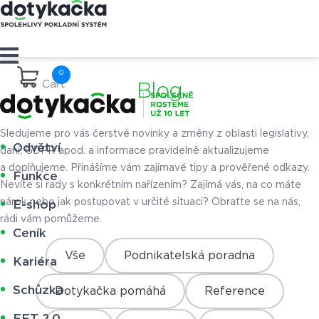
Cart
Blog
Sledujeme pro vás čerstvé novinky a změny z oblasti legislativy,
Odvětví
daní, GDPR apod. a informace pravidelně aktualizujeme
a doplňujeme. Přinášíme vám zajímavé tipy a prověřené odkazy.
Funkce
Nevíte si rady s konkrétním nařízením? Zajímá vás, na co máte
nárok nebo jak postupovat v určité situaci? Obraťte se na nás,
E-shop
rádi vám pomůžeme.
Ceník
Vše
Podnikatelská poradna
Kariéra
Schůzka
Dotykačka pomáhá
Reference
EET 2.0