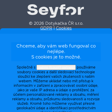
© 2026 Dotykačka ČR s.r.o.
GDPR
|
Cookies
Chceme, aby vám web fungoval co
nejlépe.
S cookies je to možné.
našimi {{count}} partnery
Společně s
používáme
soubory cookies a další sledovací technologie
sloužící ke zlepšení vašich zkušeností s naším
webem. Můžeme ukládat nebo mít přístup k
informacím v zařízení a zpracovávat osobní údaje,
jako je vaše IP adresa a údaje o prohlížení, za
účelem personalizované reklamy a obsahu, měření
reklamy a obsahu, průzkumu sledovanosti a rozvoje
služeb. Kromě toho můžeme využívat přesné
geolokační údaje a identifikaci prostřednictvím