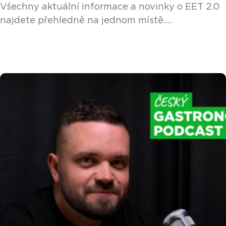
Všechny aktuální informace a novinky o EET 2.0
najdete přehledně na jednom místě.
Aktualizováno 16. července 2026 Návrh zákona
o EET 2.0 úspěšně prošel 15. července třetím
čtením v Poslanecké sněmovně a byl oficiálně
schválen! Předloha tak nyní leží v Senátu, kde ji
projednávají příslušné výbory. Nová verze
evidence přinese méně odesílaných dat státu,
konec povinných papírových účtenek
i informačních cedulí, a naopak řadu daňových
[…]