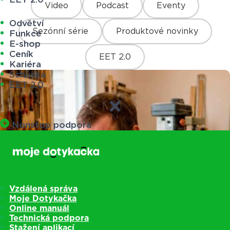
Video
Podcast
Eventy
Odvětví
Sezónní série
Produktové novinky
Funkce
E-shop
Ceník
EET 2.0
Kariéra
Schůzka
EET 2.0
Nonstop podpora
Vzdálená správa
Moje Dotykačka
Online manuál
Technická podpora
Stažení aplikací