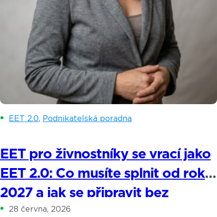
EET 2.0
,
Podnikatelská poradna
EET pro živnostníky se vrací jako
EET 2.0: Co musíte splnit od roku
2027 a jak se připravit bez
28 června, 2026
stresu?