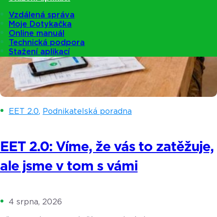
Vzdálená správa
Moje Dotykačka
Online manuál
Technická podpora
Stažení aplikací
EET 2.0
,
Podnikatelská poradna
EET 2.0: Víme, že vás to zatěžuje,
ale jsme v tom s vámi
4 srpna, 2026