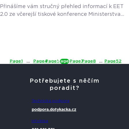
Přinášíme vám stručný přehled informací k EET
2.0 ze včerejší tiskové konference Ministerstva
financí. Zdroj: Prezentace MFČR, tisková
konference MFČR 18. 2. 2026, tisková zpráva
MFČR Principy EET 2.0 Nový systém bude
postaven na kompatibilitě s EET 1 a minimálním
rozsahu evidovaných údajů. Účtenka nebude
povinná – zákazník ji dostane pouze na vyžádání,
Page
1
…
Page
4
Page
5
Page
6
Page
7
Page
8
…
Page
52
případně v digitální podobě. Počítá se s méně
kontrolami […]
Potřebujete s něčím
poradit?
Technická podpora
podpora.dotykacka.cz
Infolinka