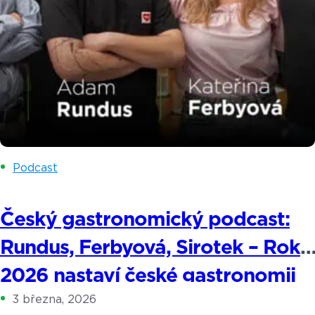
Podcast
Český gastronomický podcast:
Rundus, Ferbyová, Sirotek – Rok
2026 nastaví české gastronomii
3 března, 2026
zrcadlo