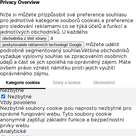
Privacy Overview
Níže si můžete přizpůsobit své preference souhlasu
pro jednotlivé kategorie souborů cookies a preference
pro sledování reklamami co se týká účelů a funkcí a
jednotlivých obchodníků. U každého
a
obchodníka z třetí strany
můžete udělit
poskytovatele reklamních technologií Google
podrobně segmentovaný souhlas.Většina obchodníků
vyžaduje výslovný souhlas se zpracováním osobních
údajů a část se jich spoléhá na oprávněný zájem. Máte
ovšem právo vznést námitku proti jejich využití
oprávněného zájmu.
Kategorie cookies
Účely a funkce
Obchodníci
Nezbytné
Nezbytné
Vždy povoleno
Nezbytné soubory cookie jsou naprosto nezbytné pro
správné fungování webu. Tyto soubory cookie
anonymně zajišťují základní funkce a bezpečnostní
prvky webu.
Analytické