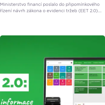
Ministerstvo financí poslalo do připomínkového
řízení návrh zákona o evidenci tržeb (EET 2.0).
Přečetli jsme ho za vás a přinášíme srozumitelný
přehled.
Upozornění: Návrh je momentálně
v úvodní fázi připomínkového řízení a čeká na
projednání vládou a parlamentem. Finální
podoba zákona se tak může v průběhu
schvalovacího procesu ještě měnit. Zdroj: Návrh
zákona o evidenci tržeb a o změně některých
dalších zákonů Koho a jakých […]