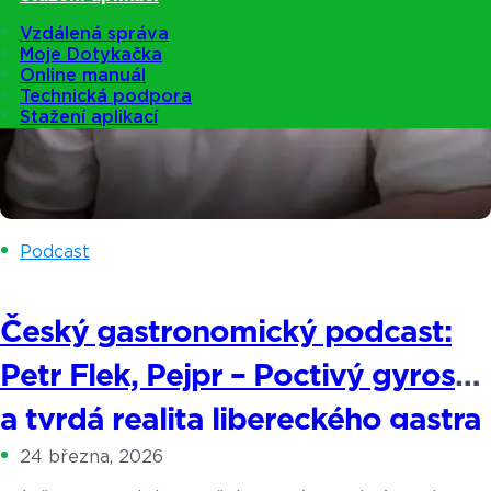
Vzdálená správa
Moje Dotykačka
Online manuál
Technická podpora
Stažení aplikací
Podcast
Český gastronomický podcast:
Petr Flek, Pejpr – Poctivý gyros
a tvrdá realita libereckého gastra
24 března, 2026