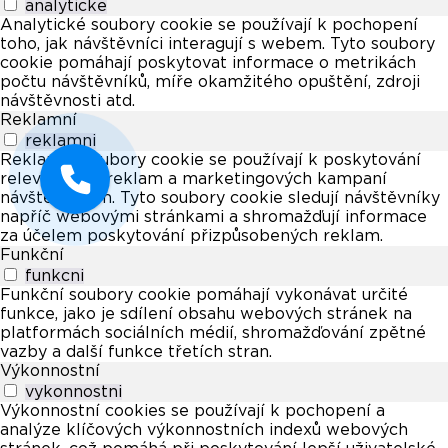
analyticke
Analytické soubory cookie se používají k pochopení
toho, jak návštěvníci interagují s webem. Tyto soubory
cookie pomáhají poskytovat informace o metrikách
počtu návštěvníků, míře okamžitého opuštění, zdroji
návštěvnosti atd.
Reklamní
reklamni
Reklamní soubory cookie se používají k poskytování
relevantních reklam a marketingových kampaní
návštěvníkům. Tyto soubory cookie sledují návštěvníky
napříč webovými stránkami a shromažďují informace
za účelem poskytování přizpůsobených reklam.
Funkční
funkcni
Funkční soubory cookie pomáhají vykonávat určité
funkce, jako je sdílení obsahu webových stránek na
platformách sociálních médií, shromažďování zpětné
vazby a další funkce třetích stran.
Výkonnostní
vykonnostni
Výkonnostní cookies se používají k pochopení a
analýze klíčových výkonnostních indexů webových