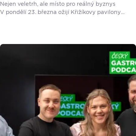
Nejen veletrh, ale místo pro reálný byznys
V pondělí 23. března ožijí Křižíkovy pavilony
v Praze dalším ročníkem Prague Bar Show.
Nečekejte ale jen obyčejný veletrh. Jde o živou
platformu, kde se na rovinu řeší skutečný gastro
byznys, inovace a konkrétní zkušenosti
z reálného provozu. Letos se můžete těšit na více
než 120 vystavovatelů a nabitý program, který je
rozdělen do […]