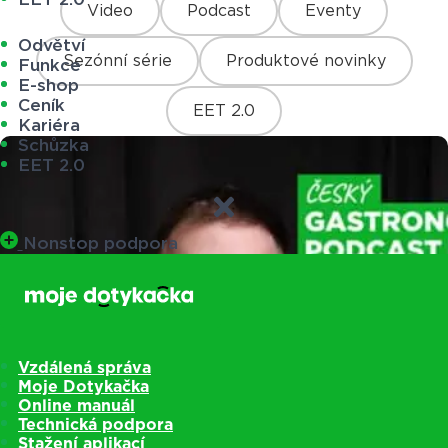
Video
Podcast
Eventy
Odvětví
Sezónní série
Produktové novinky
Funkce
E-shop
Ceník
EET 2.0
Kariéra
Schůzka
EET 2.0
Nonstop podpora
Vzdálená správa
Moje Dotykačka
Online manuál
Technická podpora
Stažení aplikací