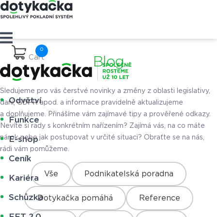
Cart
Blog
Sledujeme pro vás čerstvé novinky a změny z oblasti legislativy,
Odvětví
daní, GDPR apod. a informace pravidelně aktualizujeme
a doplňujeme. Přinášíme vám zajímavé tipy a prověřené odkazy.
Funkce
Nevíte si rady s konkrétním nařízením? Zajímá vás, na co máte
nárok nebo jak postupovat v určité situaci? Obraťte se na nás,
E-shop
rádi vám pomůžeme.
Ceník
Vše
Podnikatelská poradna
Kariéra
Schůzka
Dotykačka pomáhá
Reference
EET 2.0