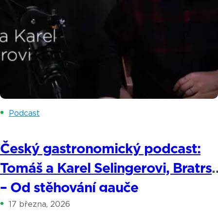
Podcast
Český gastronomický podcast:
Tomáš a Karel Selingerovi, Bratrs
– Od stěhování gauče
17 března, 2026
k nejvyhlášenějšímu bistru na