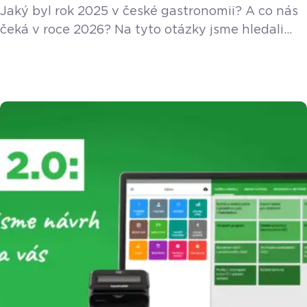
Jaký byl rok 2025 v české gastronomii? A co nás
čeká v roce 2026? Na tyto otázky jsme hledali
odpovědi ve speciálním díle našeho podcastu,
kde se u jednoho stolu sešli tři zajímaví hosté
s odlišnými pohledy na věc. Data a tvrdá čísla
přinesl Vladimír Sirotek. Z pohledu tvůrce se na
uplynulý rok podíval Adam Rundus. Zkušenosti
přímo z provozu, a to z regionální kavárny, […]