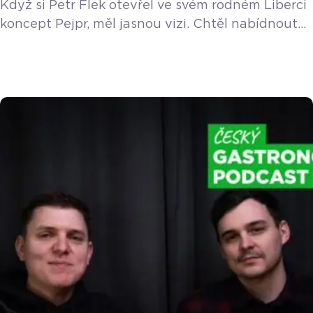
Když si Petr Flek otevřel ve svém rodném Liberci
koncept Pejpr, měl jasnou vizi. Chtěl nabídnout
kvalitní, poctivě dělaný gyros s vlastními
omáčkami a postavit se tak záplavě levných
kebabů ze separátu. Zatímco v Praze jako
manažer restaurace La Gare vidí stále více
edukované a náročné hosty, na severu Čech
naráží na jinou mentalitu. Lidé zde často
upřednostní obří […]