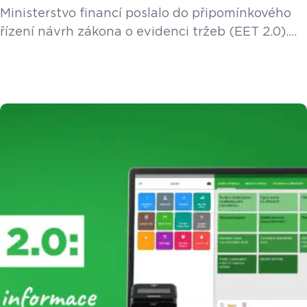
Ministerstvo financí poslalo do připomínkového
řízení návrh zákona o evidenci tržeb (EET 2.0).
Přečetli jsme ho za vás a přinášíme srozumitelný
přehled.
Upozornění: Návrh je momentálně
v úvodní fázi připomínkového řízení a čeká na
projednání vládou a parlamentem. Finální
podoba zákona se tak může v průběhu
schvalovacího procesu ještě měnit. Zdroj: Návrh
zákona o evidenci tržeb a o změně některých
dalších zákonů Koho a jakých […]