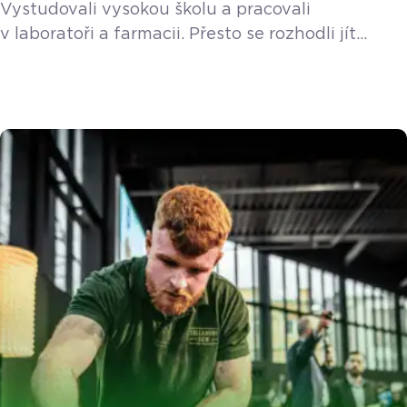
Vystudovali vysokou školu a pracovali
sídlišti
v laboratoři a farmacii. Přesto se rozhodli jít
vlastní cestou, pracovat společně a vybudovat
něco svého. V nové epizodě podcastu jsme
přivítali bratry Tomáše a Karla Selingerovy, kteří
stojí za brněnským fenoménem jménem Bratrs.
Jak to celé začalo? Vlastně obrovskou náhodou.
Když stěhovali gauč na sídlišti Bystrc, všimli si
staré hospody v paneláku, která byla už dva […]