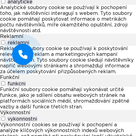
analyticke
Analytické soubory cookie se používají k pochopení
toho, jak návštěvníci interagují s webem. Tyto soubory
cookie pomáhají poskytovat informace o metrikách
počtu návštěvníků, míře okamžitého opuštění, zdroji
návštěvnosti atd.
Reklamní
reklamni
Reklamní soubory cookie se používají k poskytování
relevantních reklam a marketingových kampaní
návštěvníkům. Tyto soubory cookie sledují návštěvníky
napříč webovými stránkami a shromažďují informace
za účelem poskytování přizpůsobených reklam.
Funkční
funkcni
Funkční soubory cookie pomáhají vykonávat určité
funkce, jako je sdílení obsahu webových stránek na
platformách sociálních médií, shromažďování zpětné
vazby a další funkce třetích stran.
Výkonnostní
vykonnostni
Výkonnostní cookies se používají k pochopení a
analýze klíčových výkonnostních indexů webových