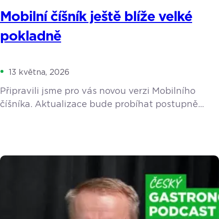
Mobilní číšník ještě blíže velké
pokladně
13 května, 2026
Připravili jsme pro vás novou verzi Mobilního
číšníka. Aktualizace bude probíhat postupně
v průběhu května a začátkem června. Navrhli
jsme ho tak, aby vám v největším shonu
skutečně uvolnil ruce a nabídl stejný komfort
a funkce, na které jste zvyklí z velké pokladny. Co
to znamená pro váš provoz v praxi? Personál
ušetří zbytečné kroky a hosté nebudou muset na
nic čekat. Kvůli […]