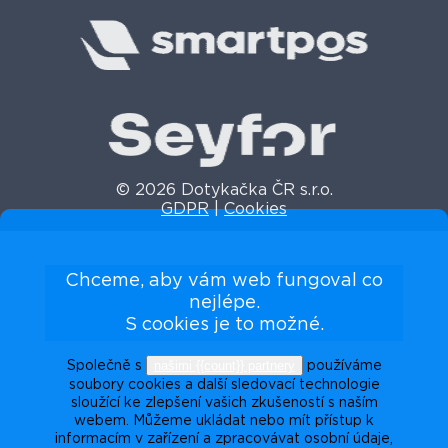
© 2026 Dotykačka ČR s.r.o.
GDPR
|
Cookies
Chceme, aby vám web fungoval co
nejlépe.
S cookies je to možné.
našimi {{count}} partnery
Společně s
používáme
soubory cookies a další sledovací technologie
sloužící ke zlepšení vašich zkušeností s naším
webem. Můžeme ukládat nebo mít přístup k
informacím v zařízení a zpracovávat osobní údaje,