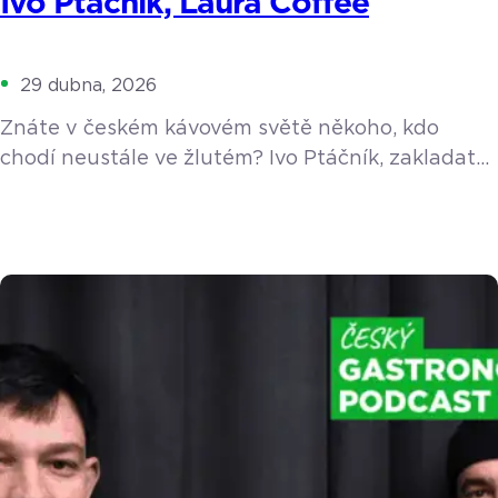
Ivo Ptáčník, Laura Coffee
29 dubna, 2026
Znáte v českém kávovém světě někoho, kdo
chodí neustále ve žlutém? Ivo Ptáčník, zakladatel
pražírny Laura Coffee a oblíbeného festivalu
Barista Cup Ostrava, obléká barvu slunce už
sedm let jako symbol pozitivního přístupu
k životu. V nové epizodě podcastu nás Ivo vzal na
cestu do doby, kdy si domů pořídil profesionální
kávovar La Marzocco a jako nadšenec poučoval
okolí, […]