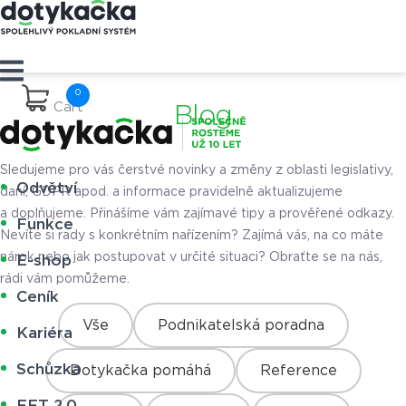
Cart
Blog
Sledujeme pro vás čerstvé novinky a změny z oblasti legislativy,
Odvětví
daní, GDPR apod. a informace pravidelně aktualizujeme
a doplňujeme. Přinášíme vám zajímavé tipy a prověřené odkazy.
Funkce
Nevíte si rady s konkrétním nařízením? Zajímá vás, na co máte
nárok nebo jak postupovat v určité situaci? Obraťte se na nás,
E-shop
rádi vám pomůžeme.
Ceník
Vše
Podnikatelská poradna
Kariéra
Schůzka
Dotykačka pomáhá
Reference
EET 2.0