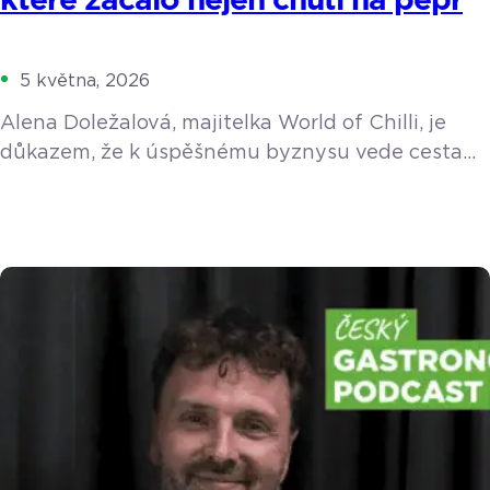
které začalo nejen chutí na pepř
5 května, 2026
Alena Doležalová, majitelka World of Chilli, je
důkazem, že k úspěšnému byznysu vede cesta
přes vlastní vášeň. Se svým týmem ročně
vypěstuje a ručně zpracuje tuny chilli papriček.
Ačkoliv o sobě tvrdí, že je deníčkový typ
a s technologiemi bojuje, při řízení dvou
kamenných prodejen a e-shopu nedá dopustit na
chytrý pokladní systém.
https://youtu.be/fDUy0WWmehM Vášeň, která
přežila cigarety Impuls k podnikání byl poměrně
[…]