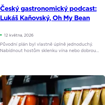
Český gastronomický podcast:
Lukáš Kaňovský, Oh My Bean
12 května, 2026
Původní plán byl vlastně úplně jednoduchý.
Nabídnout hostům sklenku vína nebo dobrou
kávu, když si přijdou vybrat do rodinného
showroomu keramiku. Z nevinného nápadu se
ale stala životní posedlost. Lukáš Kaňovský
postupně propadl kouzlu pražení, spadl do
pomyslné kávové králičí nory a vybudoval
v Luhačovicích koncept, který dalece přesahuje
hranice malého města. Během rozhovoru jsme
prošli jeho cestu […]