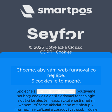
© 2026 Dotykačka ČR s.r.o.
GDPR
|
Cookies
Chceme, aby vám web fungoval co
nejlépe.
S cookies je to možné.
našimi {{count}} partnery
Společně s
používáme
soubory cookies a další sledovací technologie
sloužící ke zlepšení vašich zkušeností s naším
webem. Můžeme ukládat nebo mít přístup k
informacím v zařízení a zpracovávat osobní údaje,