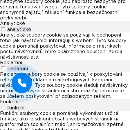
Nezbytné soubory cookie jsou naprosto nezbytné pro
správné fungování webu. Tyto soubory cookie
anonymně zajišťují základní funkce a bezpečnostní
prvky webu.
Analytické
analyticke
Analytické soubory cookie se používají k pochopení
toho, jak návštěvníci interagují s webem. Tyto soubory
cookie pomáhají poskytovat informace o metrikách
počtu návštěvníků, míře okamžitého opuštění, zdroji
návštěvnosti atd.
Reklamní
reklamni
Reklamní soubory cookie se používají k poskytování
relevantních reklam a marketingových kampaní
návštěvníkům. Tyto soubory cookie sledují návštěvníky
napříč webovými stránkami a shromažďují informace
za účelem poskytování přizpůsobených reklam.
Funkční
funkcni
Funkční soubory cookie pomáhají vykonávat určité
funkce, jako je sdílení obsahu webových stránek na
platformách sociálních médií, shromažďování zpětné