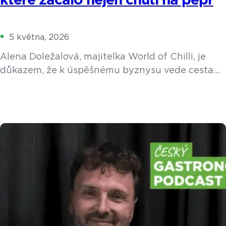
které začalo nejen chutí na pepř
5 května, 2026
Alena Doležalová, majitelka World of Chilli, je
důkazem, že k úspěšnému byznysu vede cesta
přes vlastní vášeň. Se svým týmem ročně
vypěstuje a ručně zpracuje tuny chilli papriček.
Ačkoliv o sobě tvrdí, že je deníčkový typ
a s technologiemi bojuje, při řízení dvou
kamenných prodejen a e-shopu nedá dopustit na
chytrý pokladní systém.
https://youtu.be/fDUy0WWmehM Vášeň, která
přežila cigarety Impuls k podnikání byl poměrně
[…]