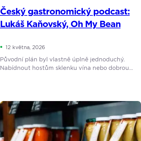
Český gastronomický podcast:
Lukáš Kaňovský, Oh My Bean
12 května, 2026
Původní plán byl vlastně úplně jednoduchý.
Nabídnout hostům sklenku vína nebo dobrou
kávu, když si přijdou vybrat do rodinného
showroomu keramiku. Z nevinného nápadu se
ale stala životní posedlost. Lukáš Kaňovský
postupně propadl kouzlu pražení, spadl do
pomyslné kávové králičí nory a vybudoval
v Luhačovicích koncept, který dalece přesahuje
hranice malého města. Během rozhovoru jsme
prošli jeho cestu […]