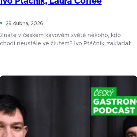
Ivo Ptáčník, Laura Coffee
29 dubna, 2026
Znáte v českém kávovém světě někoho, kdo
chodí neustále ve žlutém? Ivo Ptáčník, zakladatel
pražírny Laura Coffee a oblíbeného festivalu
Barista Cup Ostrava, obléká barvu slunce už
sedm let jako symbol pozitivního přístupu
k životu. V nové epizodě podcastu nás Ivo vzal na
cestu do doby, kdy si domů pořídil profesionální
kávovar La Marzocco a jako nadšenec poučoval
okolí, […]