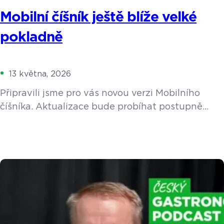
Mobilní číšník ještě blíže velké
pokladně
13 května, 2026
Připravili jsme pro vás novou verzi Mobilního
číšníka. Aktualizace bude probíhat postupně
v průběhu května a začátkem června. Navrhli
jsme ho tak, aby vám v největším shonu
skutečně uvolnil ruce a nabídl stejný komfort
a funkce, na které jste zvyklí z velké pokladny. Co
to znamená pro váš provoz v praxi? Personál
ušetří zbytečné kroky a hosté nebudou muset na
nic čekat. Kvůli […]