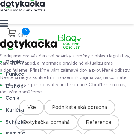
Cart
Blog
Sledujeme pro vás čerstvé novinky a změny z oblasti legislativy,
Odvětví
daní, GDPR apod. a informace pravidelně aktualizujeme
a doplňujeme. Přinášíme vám zajímavé tipy a prověřené odkazy.
Funkce
Nevíte si rady s konkrétním nařízením? Zajímá vás, na co máte
nárok nebo jak postupovat v určité situaci? Obraťte se na nás,
E-shop
rádi vám pomůžeme.
Ceník
Vše
Podnikatelská poradna
Kariéra
Schůzka
Dotykačka pomáhá
Reference
EET 2.0