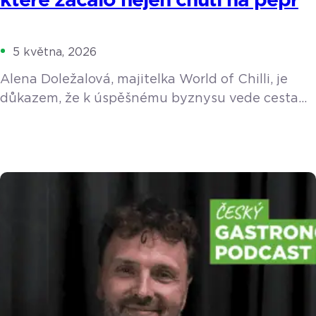
které začalo nejen chutí na pepř
5 května, 2026
Alena Doležalová, majitelka World of Chilli, je
důkazem, že k úspěšnému byznysu vede cesta
přes vlastní vášeň. Se svým týmem ročně
vypěstuje a ručně zpracuje tuny chilli papriček.
Ačkoliv o sobě tvrdí, že je deníčkový typ
a s technologiemi bojuje, při řízení dvou
kamenných prodejen a e-shopu nedá dopustit na
chytrý pokladní systém.
https://youtu.be/fDUy0WWmehM Vášeň, která
přežila cigarety Impuls k podnikání byl poměrně
[…]