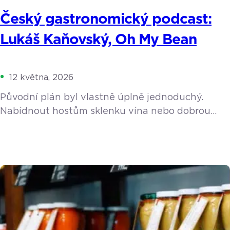
Český gastronomický podcast:
Lukáš Kaňovský, Oh My Bean
12 května, 2026
Původní plán byl vlastně úplně jednoduchý.
Nabídnout hostům sklenku vína nebo dobrou
kávu, když si přijdou vybrat do rodinného
showroomu keramiku. Z nevinného nápadu se
ale stala životní posedlost. Lukáš Kaňovský
postupně propadl kouzlu pražení, spadl do
pomyslné kávové králičí nory a vybudoval
v Luhačovicích koncept, který dalece přesahuje
hranice malého města. Během rozhovoru jsme
prošli jeho cestu […]