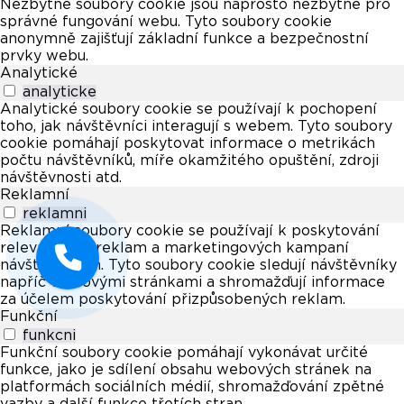
Nezbytné soubory cookie jsou naprosto nezbytné pro
správné fungování webu. Tyto soubory cookie
anonymně zajišťují základní funkce a bezpečnostní
prvky webu.
Analytické
analyticke
Analytické soubory cookie se používají k pochopení
toho, jak návštěvníci interagují s webem. Tyto soubory
cookie pomáhají poskytovat informace o metrikách
počtu návštěvníků, míře okamžitého opuštění, zdroji
návštěvnosti atd.
Reklamní
reklamni
Reklamní soubory cookie se používají k poskytování
relevantních reklam a marketingových kampaní
návštěvníkům. Tyto soubory cookie sledují návštěvníky
napříč webovými stránkami a shromažďují informace
za účelem poskytování přizpůsobených reklam.
Funkční
funkcni
Funkční soubory cookie pomáhají vykonávat určité
funkce, jako je sdílení obsahu webových stránek na
platformách sociálních médií, shromažďování zpětné