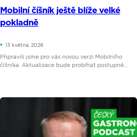
Mobilní číšník ještě blíže velké
pokladně
13 května, 2026
Připravili jsme pro vás novou verzi Mobilního
číšníka. Aktualizace bude probíhat postupně
v průběhu května a začátkem června. Navrhli
jsme ho tak, aby vám v největším shonu
skutečně uvolnil ruce a nabídl stejný komfort
a funkce, na které jste zvyklí z velké pokladny. Co
to znamená pro váš provoz v praxi? Personál
ušetří zbytečné kroky a hosté nebudou muset na
nic čekat. Kvůli […]