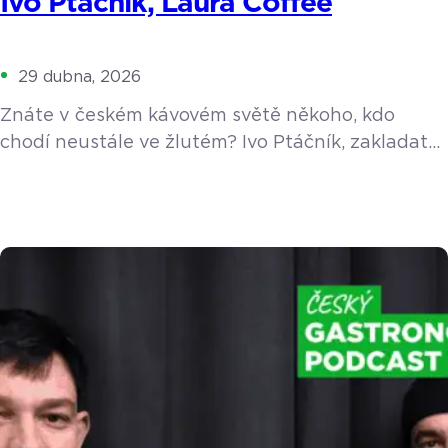
Ivo Ptáčník, Laura Coffee
29 dubna, 2026
Znáte v českém kávovém světě někoho, kdo
chodí neustále ve žlutém? Ivo Ptáčník, zakladatel
pražírny Laura Coffee a oblíbeného festivalu
Barista Cup Ostrava, obléká barvu slunce už
sedm let jako symbol pozitivního přístupu
k životu. V nové epizodě podcastu nás Ivo vzal na
cestu do doby, kdy si domů pořídil profesionální
kávovar La Marzocco a jako nadšenec poučoval
okolí, […]