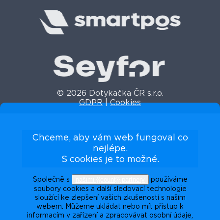
© 2026 Dotykačka ČR s.r.o.
GDPR
|
Cookies
Chceme, aby vám web fungoval co
nejlépe.
S cookies je to možné.
našimi {{count}} partnery
Společně s
používáme
soubory cookies a další sledovací technologie
sloužící ke zlepšení vašich zkušeností s naším
webem. Můžeme ukládat nebo mít přístup k
informacím v zařízení a zpracovávat osobní údaje,