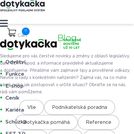
Cart
Blog
Sledujeme pro vás čerstvé novinky a změny z oblasti legislativy,
Odvětví
daní, GDPR apod. a informace pravidelně aktualizujeme
a doplňujeme. Přinášíme vám zajímavé tipy a prověřené odkazy.
Funkce
Nevíte si rady s konkrétním nařízením? Zajímá vás, na co máte
nárok nebo jak postupovat v určité situaci? Obraťte se na nás,
E-shop
rádi vám pomůžeme.
Ceník
Vše
Podnikatelská poradna
Kariéra
Schůzka
Dotykačka pomáhá
Reference
EET 2.0