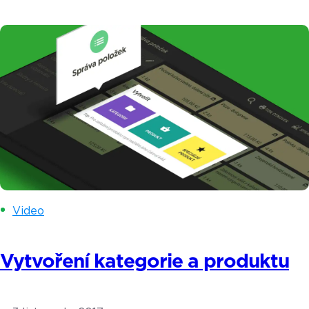
dramatického úbytku prodejců v ulicích. Koho se
tato povinnost dotkne již letos a kdo si
s pořízením pokladního systému nemusí lámat
hlavu se dozvíte v tomto článku. Termín spuštění
3. a 4. vlny elektronické evidence tržeb (EET)
byl posunut. […]
Video
Vytvoření kategorie a produktu