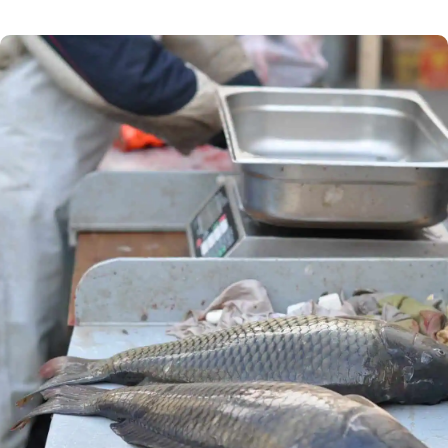
a poskytovatele nejrůznějších služeb, kteří se do
EET teprve zapojí. Závazná je pro ně 3. a 4. vlna,
jejíž termín byl nyní posunut. Termín spuštění
3. a 4. vlny elektronické evidence tržeb (EET)
byl posunut. Podívejte se na rozdělení […]