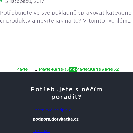
3 listopadu, 2017
Potřebujete ve své pokladně spravovat kategorie
či produkty a nevíte jak na to? V tomto rychlém
manuálu vás celým procesem krok za krokem
provedeme.
Page
1
…
Page
47
Page
48
Page
49
Page
50
Page
51
Page
52
Potřebujete s něčím
poradit?
Technická podpora
podpora.dotykacka.cz
Infolinka