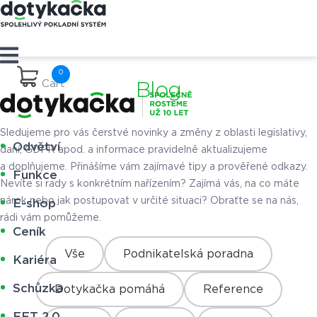
Cart
Blog
Sledujeme pro vás čerstvé novinky a změny z oblasti legislativy,
Odvětví
daní, GDPR apod. a informace pravidelně aktualizujeme
a doplňujeme. Přinášíme vám zajímavé tipy a prověřené odkazy.
Funkce
Nevíte si rady s konkrétním nařízením? Zajímá vás, na co máte
nárok nebo jak postupovat v určité situaci? Obraťte se na nás,
E-shop
rádi vám pomůžeme.
Ceník
Vše
Podnikatelská poradna
Kariéra
Schůzka
Dotykačka pomáhá
Reference
EET 2.0