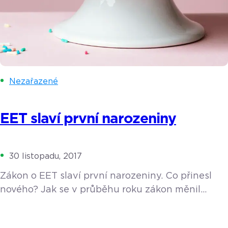
Nezařazené
EET slaví první narozeniny
30 listopadu, 2017
Zákon o EET slaví první narozeniny. Co přinesl
nového? Jak se v průběhu roku zákon měnil
a jaké padly nejvyšší pokuty? Pojďme si rok s EET
krátce shrnout. 1. 12. 2016 vešel v platnost snad