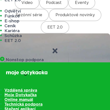
Video
Podcast
Eventy
Odvětví
Sezónní série
Produktové novinky
Funkce
E-shop
Ceník
EET 2.0
Kariéra
Schůzka
EET 2.0
Nonstop podpora
Vzdálená správa
Moje Dotykačka
Online manuál
Technická podpora
Stažení aplikací