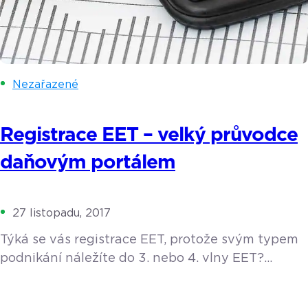
Nezařazené
Registrace EET – velký průvodce
daňovým portálem
27 listopadu, 2017
Týká se vás registrace EET, protože svým typem
podnikání náležíte do 3. nebo 4. vlny EET?
A nevíte, jak se vlastně přihlásit k povinné
elektronické evidenci tržeb? Poradíme vám, jak