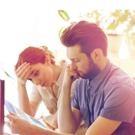
získat autentizační údaje, vyřídit certifikaci
a zorientovat se na daňovém portálu. Termín
spuštění 3. a 4. vlny elektronické evidence tržeb
(EET) byl posunut. Podívejte se na rozdělení
podnikatelských činností do jednotlivých fází
EET. Prvním krokem je […]