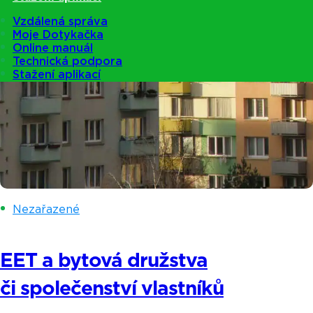
Vzdálená správa
Moje Dotykačka
Online manuál
Technická podpora
Stažení aplikací
Nezařazené
EET a bytová družstva
či společenství vlastníků