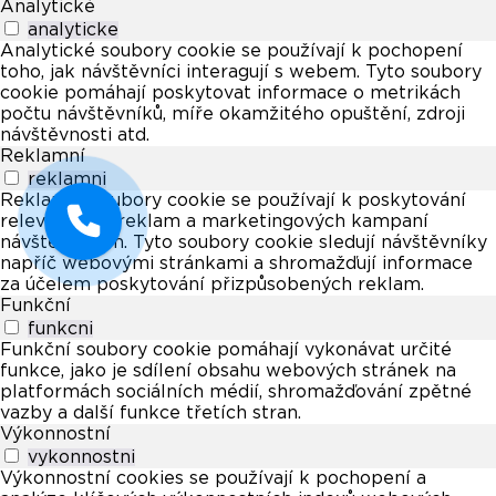
Analytické
analyticke
Analytické soubory cookie se používají k pochopení
toho, jak návštěvníci interagují s webem. Tyto soubory
cookie pomáhají poskytovat informace o metrikách
počtu návštěvníků, míře okamžitého opuštění, zdroji
návštěvnosti atd.
Reklamní
reklamni
Reklamní soubory cookie se používají k poskytování
relevantních reklam a marketingových kampaní
návštěvníkům. Tyto soubory cookie sledují návštěvníky
napříč webovými stránkami a shromažďují informace
za účelem poskytování přizpůsobených reklam.
Funkční
funkcni
Funkční soubory cookie pomáhají vykonávat určité
funkce, jako je sdílení obsahu webových stránek na
platformách sociálních médií, shromažďování zpětné
vazby a další funkce třetích stran.
Výkonnostní
vykonnostni
Výkonnostní cookies se používají k pochopení a