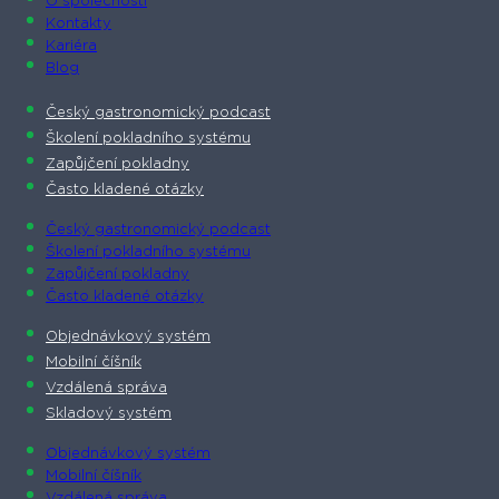
O společnosti​
Kontakty
Kariéra
Blog
Český gastronomický podcast​
Školení pokladního systému
Zapůjčení pokladny
Často kladené otázky
Český gastronomický podcast​
Školení pokladního systému
Zapůjčení pokladny
Často kladené otázky
Objednávkový systém
Mobilní číšník
Vzdálená správa
Skladový systém
Objednávkový systém
Mobilní číšník
Vzdálená správa