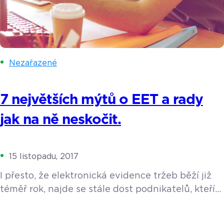
Nezařazené
7 největších mýtů o EET a rady
jak na ně neskočit.
15 listopadu, 2017
I přesto, že elektronická evidence tržeb běží již
téměř rok, najde se stále dost podnikatelů, kteří
se jí obávají. Jedná se zejména o malé
živnostníky – řemeslníky, výrobce