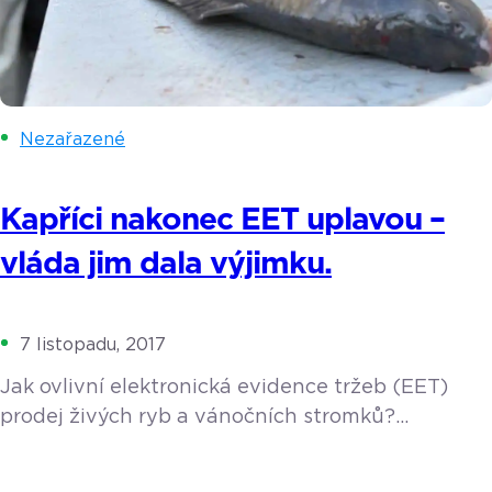
Nezařazené
Kapříci nakonec EET uplavou –
vláda jim dala výjimku.
7 listopadu, 2017
Jak ovlivní elektronická evidence tržeb (EET)
prodej živých ryb a vánočních stromků?
Obchodníci trvdí, že jim tato povinnost značně
zkomplikuje podnikání, zákazníci se zase obávají