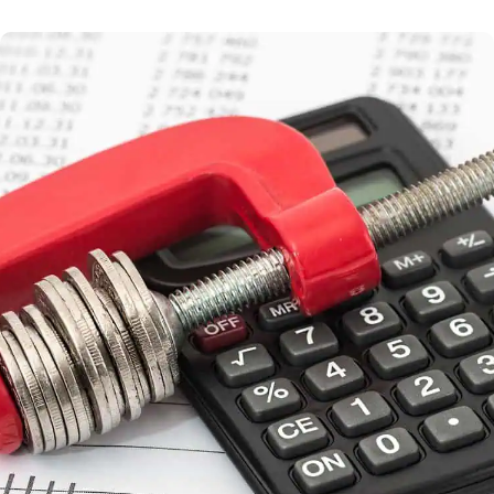
nejčastěji mediálně skloňovaný zákon č. 112/2016
sb. o Elektronické evidenci tržeb (EET). Co
přinesl nového? Jak se v průběhu roku zákon
měnil a jaké padly nejvyšší pokuty? Pojďme si rok
s EET […]