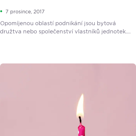
7 prosince, 2017
Opomíjenou oblastí podnikání jsou bytová
družtva nebo společenství vlastníků jednotek.
Jak je to s EET v tomto případě? Třetí vlna
elektronické evidence tržeb (EET) se týká
několika vybraných výrobních činností a služeb.
Tradičními zástupci jsou malí živnostníci jako
např. pekaři, cukráři, řezníci, dále lékaři, právníci,
autoservisy, taxislužby apod. Opomíjenou oblastí
podnikání jsou ale bytová družtva či společenství
vlastníků jednotek. Jak […]