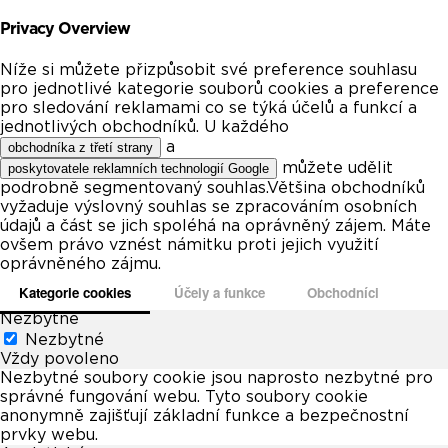
Privacy Overview
Níže si můžete přizpůsobit své preference souhlasu
pro jednotlivé kategorie souborů cookies a preference
pro sledování reklamami co se týká účelů a funkcí a
jednotlivých obchodníků. U každého
a
obchodníka z třetí strany
můžete udělit
poskytovatele reklamních technologií Google
podrobně segmentovaný souhlas.Většina obchodníků
vyžaduje výslovný souhlas se zpracováním osobních
údajů a část se jich spoléhá na oprávněný zájem. Máte
ovšem právo vznést námitku proti jejich využití
oprávněného zájmu.
Kategorie cookies
Účely a funkce
Obchodníci
Nezbytné
Nezbytné
Vždy povoleno
Nezbytné soubory cookie jsou naprosto nezbytné pro
správné fungování webu. Tyto soubory cookie
anonymně zajišťují základní funkce a bezpečnostní
prvky webu.