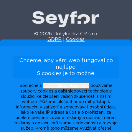
© 2026 Dotykačka ČR s.r.o.
GDPR
|
Cookies
Chceme, aby vám web fungoval co
nejlépe.
S cookies je to možné.
našimi {{count}} partnery
Společně s
používáme
soubory cookies a další sledovací technologie
sloužící ke zlepšení vašich zkušeností s naším
webem. Můžeme ukládat nebo mít přístup k
informacím v zařízení a zpracovávat osobní údaje,
jako je vaše IP adresa a údaje o prohlížení, za
účelem personalizované reklamy a obsahu, měření
reklamy a obsahu, průzkumu sledovanosti a rozvoje
služeb. Kromě toho můžeme využívat přesné