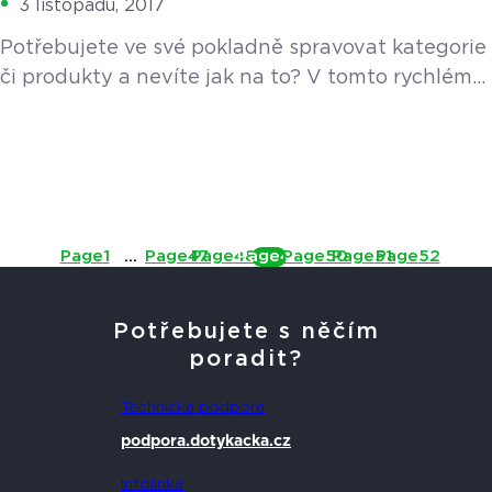
3 listopadu, 2017
Potřebujete ve své pokladně spravovat kategorie
či produkty a nevíte jak na to? V tomto rychlém
manuálu vás celým procesem krok za krokem
provedeme.
Page
1
…
Page
47
Page
48
Page
49
Page
50
Page
51
Page
52
Potřebujete s něčím
poradit?
Technická podpora
podpora.dotykacka.cz
Infolinka