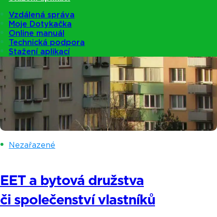
Vzdálená správa
Moje Dotykačka
Online manuál
Technická podpora
Stažení aplikací
Nezařazené
EET a bytová družstva
či společenství vlastníků