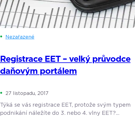
Nezařazené
Registrace EET – velký průvodce
daňovým portálem
27 listopadu, 2017
Týká se vás registrace EET, protože svým typem
podnikání náležíte do 3. nebo 4. vlny EET?
A nevíte, jak se vlastně přihlásit k povinné
elektronické evidenci tržeb? Poradíme vám, jak