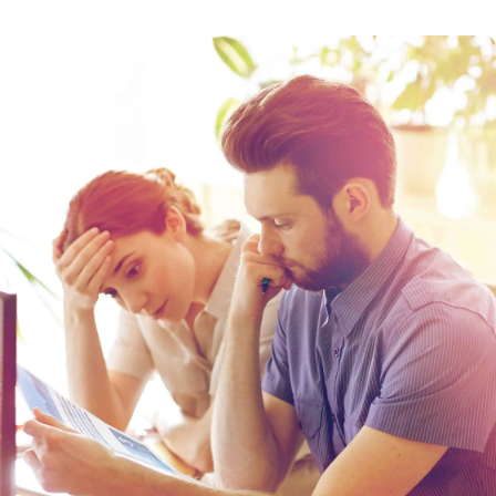
získat autentizační údaje, vyřídit certifikaci
a zorientovat se na daňovém portálu. Termín
spuštění 3. a 4. vlny elektronické evidence tržeb
(EET) byl posunut. Podívejte se na rozdělení
podnikatelských činností do jednotlivých fází
EET. Prvním krokem je […]