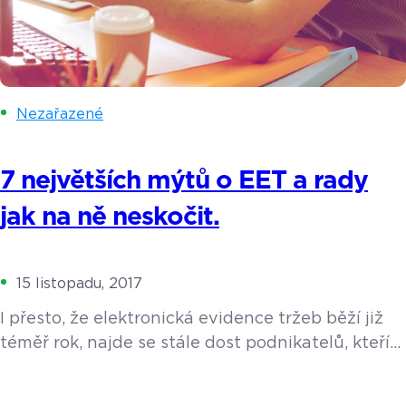
Nezařazené
7 největších mýtů o EET a rady
jak na ně neskočit.
15 listopadu, 2017
I přesto, že elektronická evidence tržeb běží již
téměř rok, najde se stále dost podnikatelů, kteří
se jí obávají. Jedná se zejména o malé
živnostníky – řemeslníky, výrobce