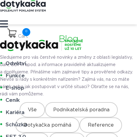
Cart
Blog
Sledujeme pro vás čerstvé novinky a změny z oblasti legislativy,
Odvětví
daní, GDPR apod. a informace pravidelně aktualizujeme
a doplňujeme. Přinášíme vám zajímavé tipy a prověřené odkazy.
Funkce
Nevíte si rady s konkrétním nařízením? Zajímá vás, na co máte
nárok nebo jak postupovat v určité situaci? Obraťte se na nás,
E-shop
rádi vám pomůžeme.
Ceník
Vše
Podnikatelská poradna
Kariéra
Schůzka
Dotykačka pomáhá
Reference
EET 2.0