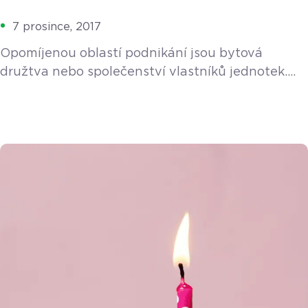
7 prosince, 2017
Opomíjenou oblastí podnikání jsou bytová
družtva nebo společenství vlastníků jednotek.
Jak je to s EET v tomto případě? Třetí vlna
elektronické evidence tržeb (EET) se týká
několika vybraných výrobních činností a služeb.
Tradičními zástupci jsou malí živnostníci jako
např. pekaři, cukráři, řezníci, dále lékaři, právníci,
autoservisy, taxislužby apod. Opomíjenou oblastí
podnikání jsou ale bytová družtva či společenství
vlastníků jednotek. Jak […]