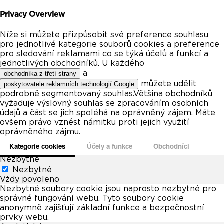
Privacy Overview
Níže si můžete přizpůsobit své preference souhlasu
pro jednotlivé kategorie souborů cookies a preference
pro sledování reklamami co se týká účelů a funkcí a
jednotlivých obchodníků. U každého
a
obchodníka z třetí strany
můžete udělit
poskytovatele reklamních technologií Google
podrobně segmentovaný souhlas.Většina obchodníků
vyžaduje výslovný souhlas se zpracováním osobních
údajů a část se jich spoléhá na oprávněný zájem. Máte
ovšem právo vznést námitku proti jejich využití
oprávněného zájmu.
Kategorie cookies
Účely a funkce
Obchodníci
Nezbytné
Nezbytné
Vždy povoleno
Nezbytné soubory cookie jsou naprosto nezbytné pro
správné fungování webu. Tyto soubory cookie
anonymně zajišťují základní funkce a bezpečnostní
prvky webu.