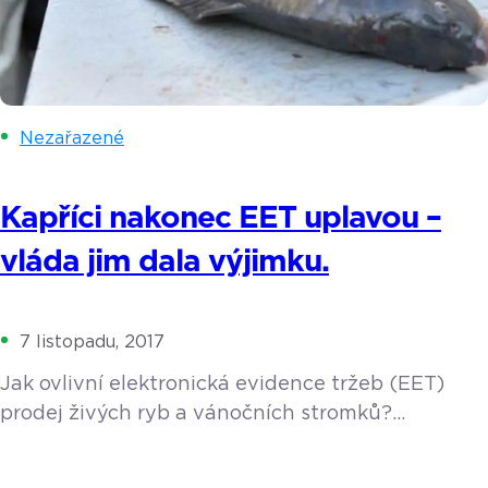
Nezařazené
Kapříci nakonec EET uplavou –
vláda jim dala výjimku.
7 listopadu, 2017
Jak ovlivní elektronická evidence tržeb (EET)
prodej živých ryb a vánočních stromků?
Obchodníci trvdí, že jim tato povinnost značně
zkomplikuje podnikání, zákazníci se zase obávají