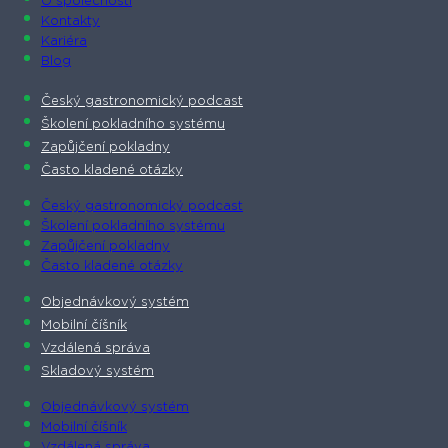
O společnosti​
Kontakty
Kariéra
Blog
Český gastronomický podcast​
Školení pokladního systému
Zapůjčení pokladny
Často kladené otázky
Český gastronomický podcast​
Školení pokladního systému
Zapůjčení pokladny
Často kladené otázky
Objednávkový systém
Mobilní číšník
Vzdálená správa
Skladový systém
Objednávkový systém
Mobilní číšník
Vzdálená správa