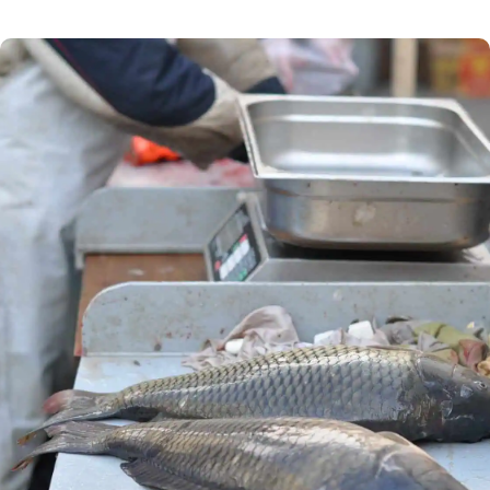
a poskytovatele nejrůznějších služeb, kteří se do
EET teprve zapojí. Závazná je pro ně 3. a 4. vlna,
jejíž termín byl nyní posunut. Termín spuštění
3. a 4. vlny elektronické evidence tržeb (EET)
byl posunut. Podívejte se na rozdělení […]