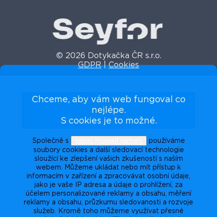
© 2026 Dotykačka ČR s.r.o.
GDPR
|
Cookies
Chceme, aby vám web fungoval co
nejlépe.
S cookies je to možné.
našimi {{count}} partnery
Společně s
používáme
soubory cookies a další sledovací technologie
sloužící ke zlepšení vašich zkušeností s naším
webem. Můžeme ukládat nebo mít přístup k
informacím v zařízení a zpracovávat osobní údaje,
jako je vaše IP adresa a údaje o prohlížení, za
účelem personalizované reklamy a obsahu, měření
reklamy a obsahu, průzkumu sledovanosti a rozvoje
služeb. Kromě toho můžeme využívat přesné