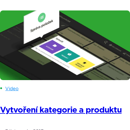
dramatického úbytku prodejců v ulicích. Koho se
tato povinnost dotkne již letos a kdo si
s pořízením pokladního systému nemusí lámat
hlavu se dozvíte v tomto článku. Termín spuštění
3. a 4. vlny elektronické evidence tržeb (EET)
byl posunut. […]
Video
Vytvoření kategorie a produktu