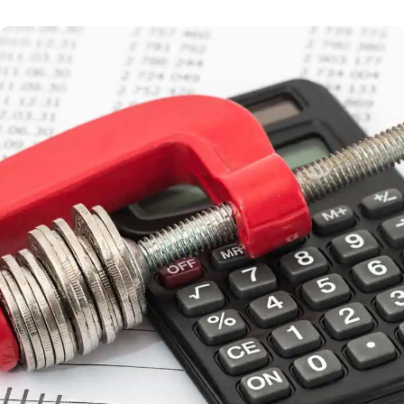
nejčastěji mediálně skloňovaný zákon č. 112/2016
sb. o Elektronické evidenci tržeb (EET). Co
přinesl nového? Jak se v průběhu roku zákon
měnil a jaké padly nejvyšší pokuty? Pojďme si rok
s EET […]