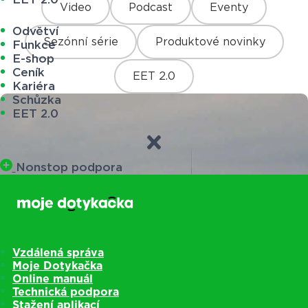
Video
Podcast
Eventy
Odvětví
Sezónní série
Produktové novinky
Funkce
E-shop
Ceník
EET 2.0
Kariéra
Schůzka
EET 2.0
Nonstop podpora
Vzdálená správa
Moje Dotykačka
Online manuál
Technická podpora
Stažení aplikací