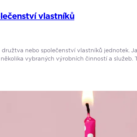
lečenství vlastníků
družtva nebo společenství vlastníků jednotek. Jak
několika vybraných výrobních činností a služeb. T
kaři, právníci, autoservisy, taxislužby apod. Opomí
. Jak […]