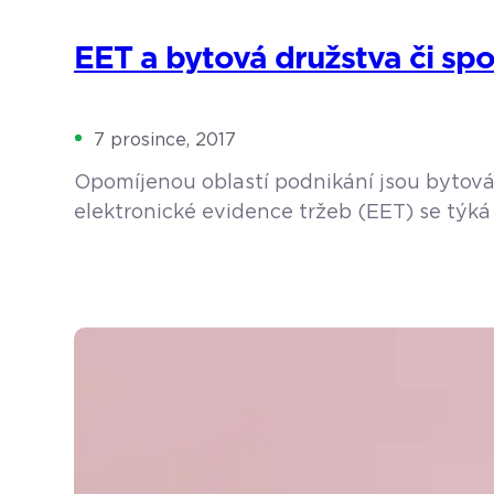
EET a bytová družstva či spo
7 prosince, 2017
Opomíjenou oblastí podnikání jsou bytová 
elektronické evidence tržeb (EET) se týká 
jako např. pekaři, cukráři, řezníci, dále lé
družtva či společenství vlastníků jednotek