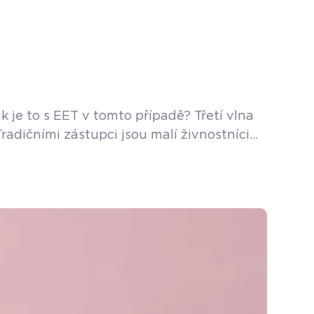
 je to s EET v tomto případě? Třetí vlna
radičními zástupci jsou malí živnostníci
jenou oblastí podnikání jsou ale bytová