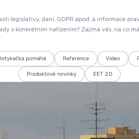
sti legislativy, daní, GDPR apod. a informace pr
rady s konkrétním nařízením? Zajímá vás, na co má
Dotykačka pomáhá
Reference
Video
Produktové novinky
EET 2.0