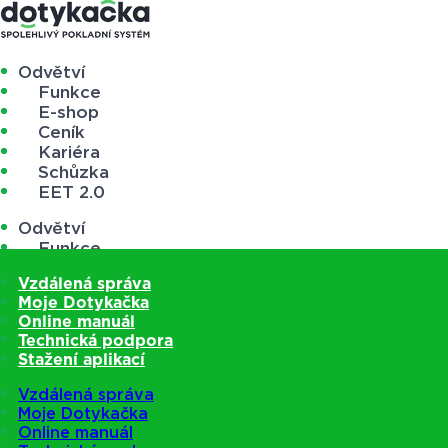
Odvětví
Funkce
E-shop
Ceník
Kariéra
Schůzka
EET 2.0
Odvětví
Funkce
E-shop
Vzdálená správa
Ceník
Moje Dotykačka
Kariéra
Online manuál
Schůzka
Technická podpora
EET 2.0
Stažení aplikací
Vzdálená správa
Moje Dotykačka
Online manuál