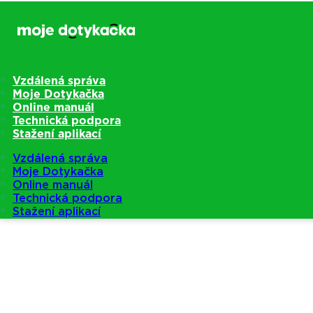
Vzdálená správa
Moje Dotykačka
Online manuál
Technická podpora
Stažení aplikací
Vzdálená správa
Moje Dotykačka
Online manuál
Technická podpora
Stažení aplikací