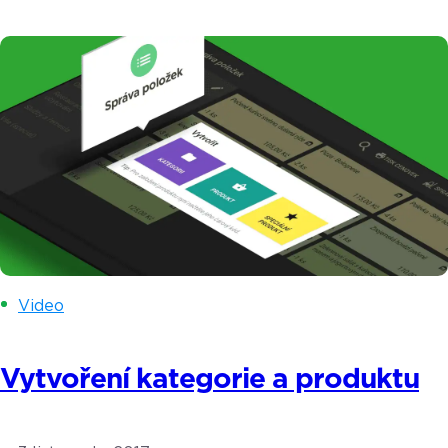
dramatického úbytku prodejců v ulicích. Koho se
tato povinnost dotkne již letos a kdo si
s pořízením pokladního systému nemusí lámat
hlavu se dozvíte v tomto článku. Termín spuštění
3. a 4. vlny elektronické evidence tržeb (EET)
byl posunut. […]
Video
Vytvoření kategorie a produktu