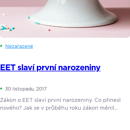
Nezařazené
EET slaví první narozeniny
30 listopadu, 2017
Zákon o EET slaví první narozeniny. Co přinesl
nového? Jak se v průběhu roku zákon měnil
a jaké padly nejvyšší pokuty? Pojďme si rok s EET
krátce shrnout. 1. 12. 2016 vešel v platnost snad