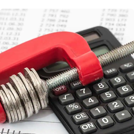
nejčastěji mediálně skloňovaný zákon č. 112/2016
sb. o Elektronické evidenci tržeb (EET). Co
přinesl nového? Jak se v průběhu roku zákon
měnil a jaké padly nejvyšší pokuty? Pojďme si rok
s EET […]