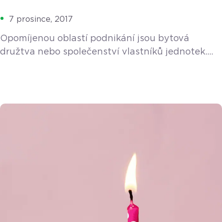
7 prosince, 2017
Opomíjenou oblastí podnikání jsou bytová
družtva nebo společenství vlastníků jednotek.
Jak je to s EET v tomto případě? Třetí vlna
elektronické evidence tržeb (EET) se týká
několika vybraných výrobních činností a služeb.
Tradičními zástupci jsou malí živnostníci jako
např. pekaři, cukráři, řezníci, dále lékaři, právníci,
autoservisy, taxislužby apod. Opomíjenou oblastí
podnikání jsou ale bytová družtva či společenství
vlastníků jednotek. Jak […]