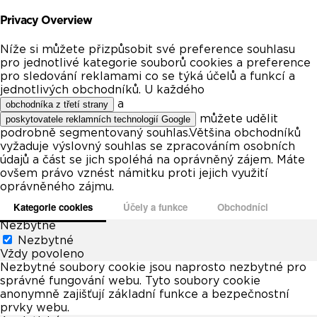
Privacy Overview
Níže si můžete přizpůsobit své preference souhlasu
pro jednotlivé kategorie souborů cookies a preference
pro sledování reklamami co se týká účelů a funkcí a
jednotlivých obchodníků. U každého
a
obchodníka z třetí strany
můžete udělit
poskytovatele reklamních technologií Google
podrobně segmentovaný souhlas.Většina obchodníků
vyžaduje výslovný souhlas se zpracováním osobních
údajů a část se jich spoléhá na oprávněný zájem. Máte
ovšem právo vznést námitku proti jejich využití
oprávněného zájmu.
Kategorie cookies
Účely a funkce
Obchodníci
Nezbytné
Nezbytné
Vždy povoleno
Nezbytné soubory cookie jsou naprosto nezbytné pro
správné fungování webu. Tyto soubory cookie
anonymně zajišťují základní funkce a bezpečnostní
prvky webu.