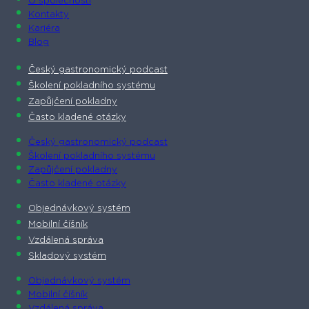
O společnosti​
Kontakty
Kariéra
Blog
Český gastronomický podcast​
Školení pokladního systému
Zapůjčení pokladny
Často kladené otázky
Český gastronomický podcast​
Školení pokladního systému
Zapůjčení pokladny
Často kladené otázky
Objednávkový systém
Mobilní číšník
Vzdálená správa
Skladový systém
Objednávkový systém
Mobilní číšník
Vzdálená správa