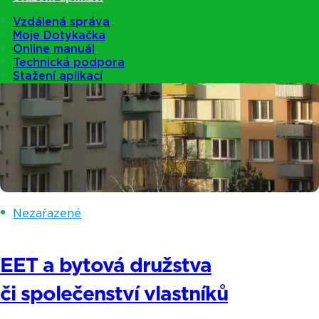
Vzdálená správa
Moje Dotykačka
Online manuál
Technická podpora
Stažení aplikací
Nezařazené
EET a bytová družstva
či společenství vlastníků