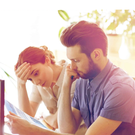
získat autentizační údaje, vyřídit certifikaci
a zorientovat se na daňovém portálu. Termín
spuštění 3. a 4. vlny elektronické evidence tržeb
(EET) byl posunut. Podívejte se na rozdělení
podnikatelských činností do jednotlivých fází
EET. Prvním krokem je […]