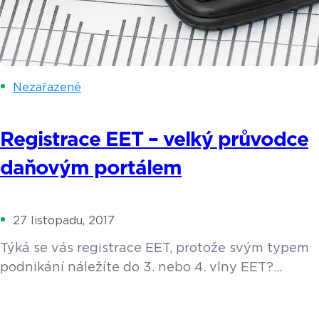
Nezařazené
Registrace EET – velký průvodce
daňovým portálem
27 listopadu, 2017
Týká se vás registrace EET, protože svým typem
podnikání náležíte do 3. nebo 4. vlny EET?
A nevíte, jak se vlastně přihlásit k povinné
elektronické evidenci tržeb? Poradíme vám, jak