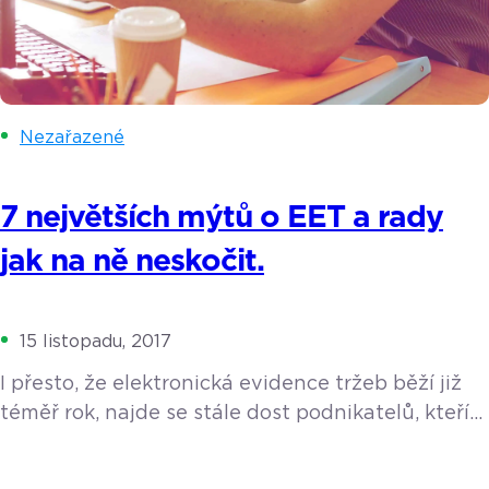
Nezařazené
7 největších mýtů o EET a rady
jak na ně neskočit.
15 listopadu, 2017
I přesto, že elektronická evidence tržeb běží již
téměř rok, najde se stále dost podnikatelů, kteří
se jí obávají. Jedná se zejména o malé
živnostníky – řemeslníky, výrobce