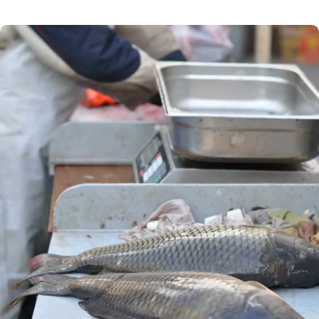
a poskytovatele nejrůznějších služeb, kteří se do
EET teprve zapojí. Závazná je pro ně 3. a 4. vlna,
jejíž termín byl nyní posunut. Termín spuštění
3. a 4. vlny elektronické evidence tržeb (EET)
byl posunut. Podívejte se na rozdělení […]