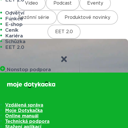
Video
Podcast
Eventy
Odvětví
Sezónní série
Produktové novinky
Funkce
E-shop
Ceník
EET 2.0
Kariéra
Schůzka
EET 2.0
Nonstop podpora
Vzdálená správa
Moje Dotykačka
Online manuál
Technická podpora
Stažení aplikací