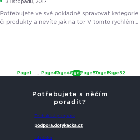
3 listopadu, 2017
Potřebujete ve své pokladně spravovat kategorie
či produkty a nevíte jak na to? V tomto rychlém
manuálu vás celým procesem krok za krokem
provedeme.
Page
1
…
Page
47
Page
48
Page
49
Page
50
Page
51
Page
52
Potřebujete s něčím
poradit?
Technická podpora
podpora.dotykacka.cz
Infolinka