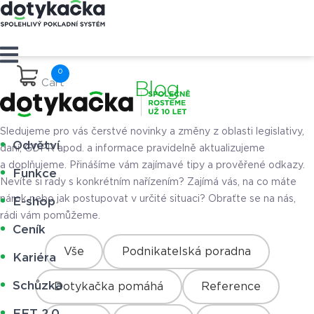
Cart
Blog
Sledujeme pro vás čerstvé novinky a změny z oblasti legislativy,
Odvětví
daní, GDPR apod. a informace pravidelně aktualizujeme
a doplňujeme. Přinášíme vám zajímavé tipy a prověřené odkazy.
Funkce
Nevíte si rady s konkrétním nařízením? Zajímá vás, na co máte
nárok nebo jak postupovat v určité situaci? Obraťte se na nás,
E-shop
rádi vám pomůžeme.
Ceník
Vše
Podnikatelská poradna
Kariéra
Schůzka
Dotykačka pomáhá
Reference
EET 2.0