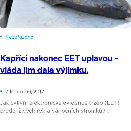
Nezařazené
Kapříci nakonec EET uplavou –
vláda jim dala výjimku.
7 listopadu, 2017
Jak ovlivní elektronická evidence tržeb (EET)
prodej živých ryb a vánočních stromků?
Obchodníci trvdí, že jim tato povinnost značně
zkomplikuje podnikání, zákazníci se zase obávají