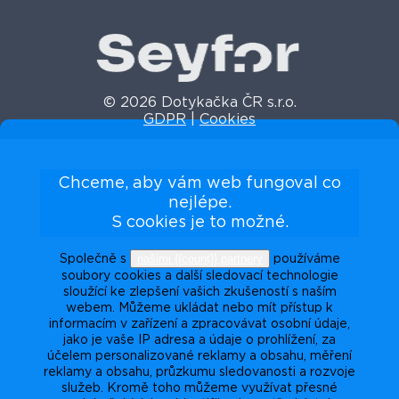
© 2026 Dotykačka ČR s.r.o.
GDPR
|
Cookies
Chceme, aby vám web fungoval co
nejlépe.
S cookies je to možné.
našimi {{count}} partnery
Společně s
používáme
soubory cookies a další sledovací technologie
sloužící ke zlepšení vašich zkušeností s naším
webem. Můžeme ukládat nebo mít přístup k
informacím v zařízení a zpracovávat osobní údaje,
jako je vaše IP adresa a údaje o prohlížení, za
účelem personalizované reklamy a obsahu, měření
reklamy a obsahu, průzkumu sledovanosti a rozvoje
služeb. Kromě toho můžeme využívat přesné