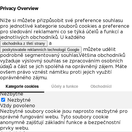
Privacy Overview
Níže si můžete přizpůsobit své preference souhlasu
pro jednotlivé kategorie souborů cookies a preference
pro sledování reklamami co se týká účelů a funkcí a
jednotlivých obchodníků. U každého
a
obchodníka z třetí strany
můžete udělit
poskytovatele reklamních technologií Google
podrobně segmentovaný souhlas.Většina obchodníků
vyžaduje výslovný souhlas se zpracováním osobních
údajů a část se jich spoléhá na oprávněný zájem. Máte
ovšem právo vznést námitku proti jejich využití
oprávněného zájmu.
Kategorie cookies
Účely a funkce
Obchodníci
Nezbytné
Nezbytné
Vždy povoleno
Nezbytné soubory cookie jsou naprosto nezbytné pro
správné fungování webu. Tyto soubory cookie
anonymně zajišťují základní funkce a bezpečnostní
prvky webu.