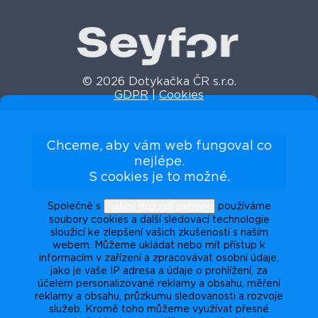
© 2026 Dotykačka ČR s.r.o.
GDPR
|
Cookies
Chceme, aby vám web fungoval co
nejlépe.
S cookies je to možné.
našimi {{count}} partnery
Společně s
používáme
soubory cookies a další sledovací technologie
sloužící ke zlepšení vašich zkušeností s naším
webem. Můžeme ukládat nebo mít přístup k
informacím v zařízení a zpracovávat osobní údaje,
jako je vaše IP adresa a údaje o prohlížení, za
účelem personalizované reklamy a obsahu, měření
reklamy a obsahu, průzkumu sledovanosti a rozvoje
služeb. Kromě toho můžeme využívat přesné