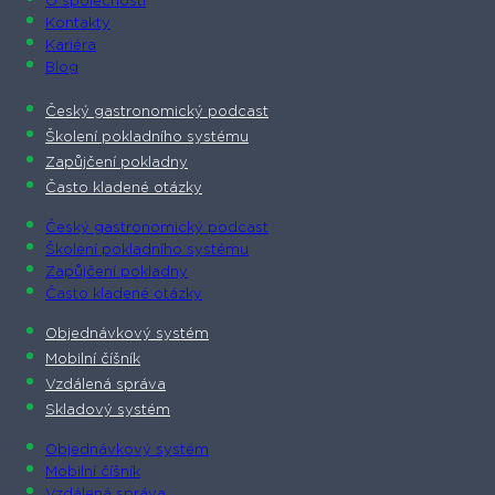
O společnosti​
Kontakty
Kariéra
Blog
Český gastronomický podcast​
Školení pokladního systému
Zapůjčení pokladny
Často kladené otázky
Český gastronomický podcast​
Školení pokladního systému
Zapůjčení pokladny
Často kladené otázky
Objednávkový systém
Mobilní číšník
Vzdálená správa
Skladový systém
Objednávkový systém
Mobilní číšník
Vzdálená správa