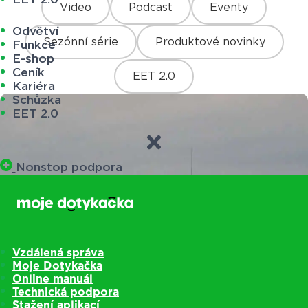
Video
Podcast
Eventy
Odvětví
Sezónní série
Produktové novinky
Funkce
E-shop
Ceník
EET 2.0
Kariéra
Schůzka
EET 2.0
Nonstop podpora
Vzdálená správa
Moje Dotykačka
Online manuál
Technická podpora
Stažení aplikací