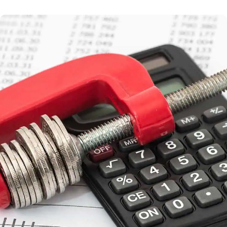
nejčastěji mediálně skloňovaný zákon č. 112/2016
sb. o Elektronické evidenci tržeb (EET). Co
přinesl nového? Jak se v průběhu roku zákon
měnil a jaké padly nejvyšší pokuty? Pojďme si rok
s EET […]