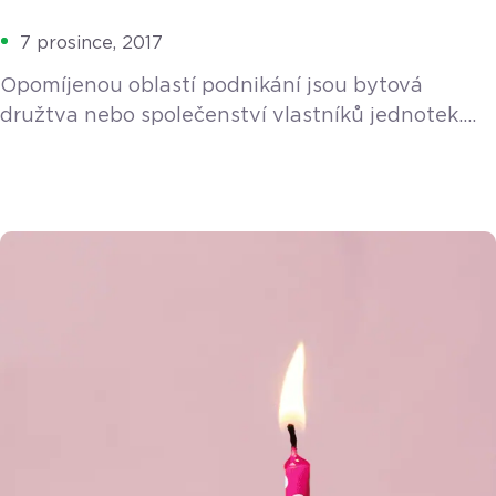
7 prosince, 2017
Opomíjenou oblastí podnikání jsou bytová
družtva nebo společenství vlastníků jednotek.
Jak je to s EET v tomto případě? Třetí vlna
elektronické evidence tržeb (EET) se týká
několika vybraných výrobních činností a služeb.
Tradičními zástupci jsou malí živnostníci jako
např. pekaři, cukráři, řezníci, dále lékaři, právníci,
autoservisy, taxislužby apod. Opomíjenou oblastí
podnikání jsou ale bytová družtva či společenství
vlastníků jednotek. Jak […]