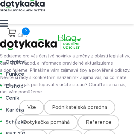
Cart
Blog
Sledujeme pro vás čerstvé novinky a změny z oblasti legislativy,
Odvětví
daní, GDPR apod. a informace pravidelně aktualizujeme
a doplňujeme. Přinášíme vám zajímavé tipy a prověřené odkazy.
Funkce
Nevíte si rady s konkrétním nařízením? Zajímá vás, na co máte
nárok nebo jak postupovat v určité situaci? Obraťte se na nás,
E-shop
rádi vám pomůžeme.
Ceník
Vše
Podnikatelská poradna
Kariéra
Schůzka
Dotykačka pomáhá
Reference
EET 2.0