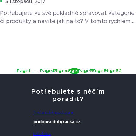
3 listopadu, 2017
Potřebujete ve své pokladně spravovat kategorie
či produkty a nevíte jak na to? V tomto rychlém
manuálu vás celým procesem krok za krokem
provedeme.
Page
1
…
Page
47
Page
48
Page
49
Page
50
Page
51
Page
52
Potřebujete s něčím
poradit?
Technická podpora
podpora.dotykacka.cz
Infolinka