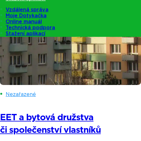
Vzdálená správa
Moje Dotykačka
Online manuál
Technická podpora
Stažení aplikací
Nezařazené
EET a bytová družstva
či společenství vlastníků