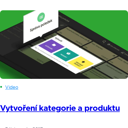
dramatického úbytku prodejců v ulicích. Koho se
tato povinnost dotkne již letos a kdo si
s pořízením pokladního systému nemusí lámat
hlavu se dozvíte v tomto článku. Termín spuštění
3. a 4. vlny elektronické evidence tržeb (EET)
byl posunut. […]
Video
Vytvoření kategorie a produktu