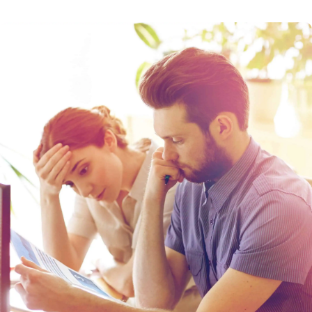
získat autentizační údaje, vyřídit certifikaci
a zorientovat se na daňovém portálu. Termín
spuštění 3. a 4. vlny elektronické evidence tržeb
(EET) byl posunut. Podívejte se na rozdělení
podnikatelských činností do jednotlivých fází
EET. Prvním krokem je […]