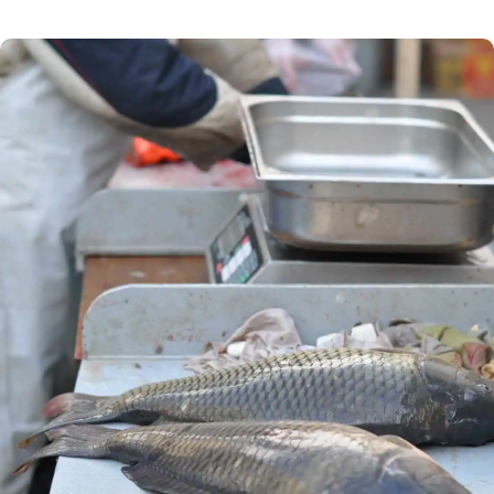
a poskytovatele nejrůznějších služeb, kteří se do
EET teprve zapojí. Závazná je pro ně 3. a 4. vlna,
jejíž termín byl nyní posunut. Termín spuštění
3. a 4. vlny elektronické evidence tržeb (EET)
byl posunut. Podívejte se na rozdělení […]