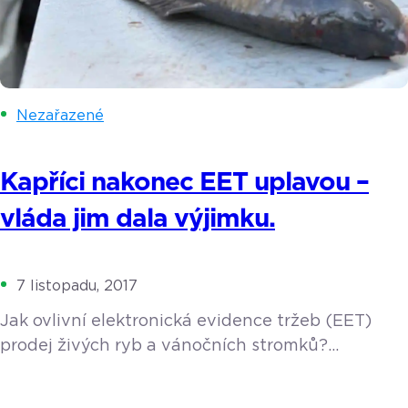
Nezařazené
Kapříci nakonec EET uplavou –
vláda jim dala výjimku.
7 listopadu, 2017
Jak ovlivní elektronická evidence tržeb (EET)
prodej živých ryb a vánočních stromků?
Obchodníci trvdí, že jim tato povinnost značně
zkomplikuje podnikání, zákazníci se zase obávají