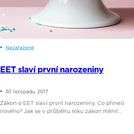
Nezařazené
EET slaví první narozeniny
30 listopadu, 2017
Zákon o EET slaví první narozeniny. Co přinesl
nového? Jak se v průběhu roku zákon měnil
a jaké padly nejvyšší pokuty? Pojďme si rok s EET
krátce shrnout. 1. 12. 2016 vešel v platnost snad