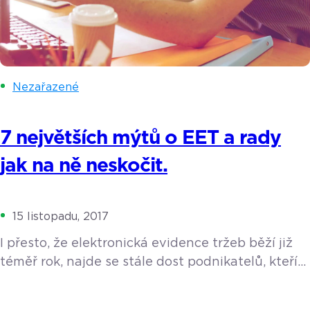
Nezařazené
7 největších mýtů o EET a rady
jak na ně neskočit.
15 listopadu, 2017
I přesto, že elektronická evidence tržeb běží již
téměř rok, najde se stále dost podnikatelů, kteří
se jí obávají. Jedná se zejména o malé
živnostníky – řemeslníky, výrobce