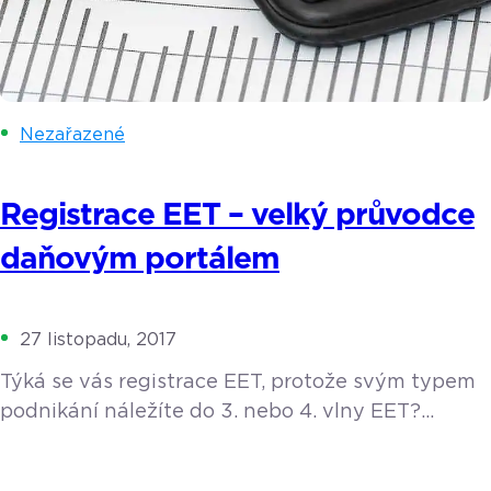
Nezařazené
Registrace EET – velký průvodce
daňovým portálem
27 listopadu, 2017
Týká se vás registrace EET, protože svým typem
podnikání náležíte do 3. nebo 4. vlny EET?
A nevíte, jak se vlastně přihlásit k povinné
elektronické evidenci tržeb? Poradíme vám, jak