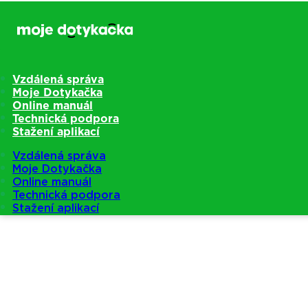
Vzdálená správa
Moje Dotykačka
Online manuál
Technická podpora
Stažení aplikací
Vzdálená správa
Moje Dotykačka
Online manuál
Technická podpora
Stažení aplikací