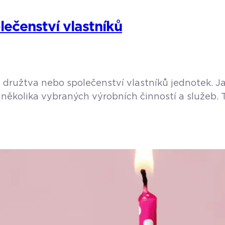
lečenství vlastníků
družtva nebo společenství vlastníků jednotek. Jak
několika vybraných výrobních činností a služeb. T
kaři, právníci, autoservisy, taxislužby apod. Opomí
. Jak […]