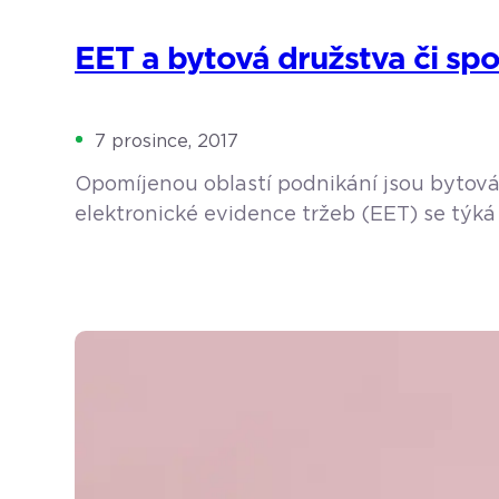
EET a bytová družstva či spo
7 prosince, 2017
Opomíjenou oblastí podnikání jsou bytová 
elektronické evidence tržeb (EET) se týká 
jako např. pekaři, cukráři, řezníci, dále lé
družtva či společenství vlastníků jednotek