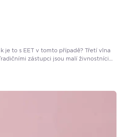
 je to s EET v tomto případě? Třetí vlna
radičními zástupci jsou malí živnostníci
jenou oblastí podnikání jsou ale bytová