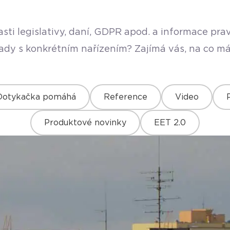
sti legislativy, daní, GDPR apod. a informace pr
rady s konkrétním nařízením? Zajímá vás, na co má
Dotykačka pomáhá
Reference
Video
Produktové novinky
EET 2.0