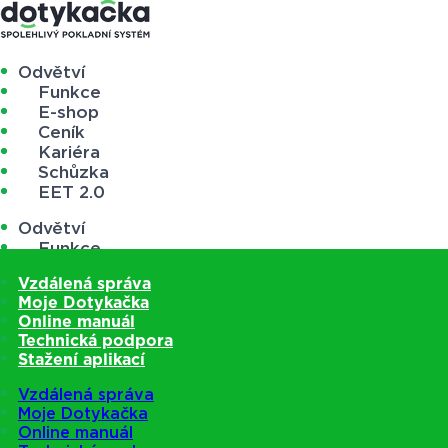
Odvětví
Funkce
E-shop
Ceník
Kariéra
Schůzka
EET 2.0
Odvětví
Funkce
E-shop
Vzdálená správa
Ceník
Moje Dotykačka
Kariéra
Online manuál
Schůzka
Technická podpora
EET 2.0
Stažení aplikací
Vzdálená správa
Moje Dotykačka
Online manuál