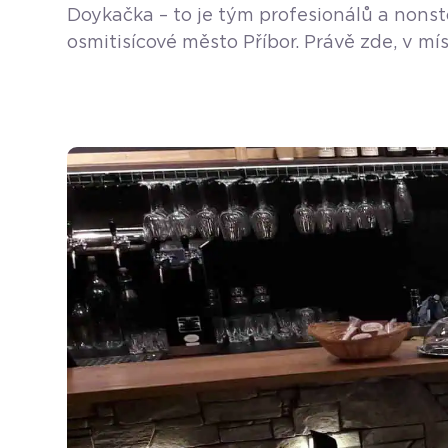
Doykačka – to je tým profesionálů a nonst
osmitisícové město Příbor. Právě zde, v mí
otevřen 1. 6. 1992 a provozuje ho pan Rud