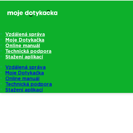
Vzdálená správa
Moje Dotykačka
Online manuál
Technická podpora
Stažení aplikací
Vzdálená správa
Moje Dotykačka
Online manuál
Technická podpora
Stažení aplikací