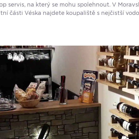
op servis, na který se mohu spolehnout. V Moravsko
stní části Véska najdete koupaliště s nejčistší v
olf Korčák. Bazény jsou napuštěny pitnou vodou, s