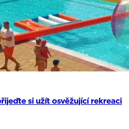
jeďte si užít osvěžující rekreaci