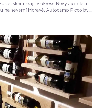
slezském kraji, v okrese Nový Jičín leží
odou na severní Moravě. Autocamp Ricco byl
ezóna na koupališti začíná od […]