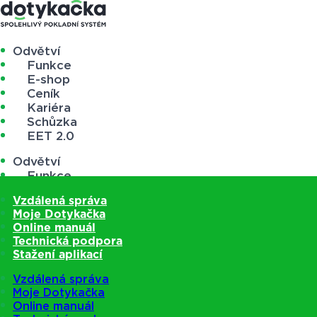
Odvětví
Funkce
E-shop
Ceník
Kariéra
Schůzka
EET 2.0
Odvětví
Funkce
E-shop
Vzdálená správa
Ceník
Moje Dotykačka
Kariéra
Online manuál
Schůzka
Technická podpora
EET 2.0
Stažení aplikací
Vzdálená správa
Moje Dotykačka
Online manuál