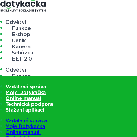
Odvětví
Funkce
E-shop
Ceník
Kariéra
Schůzka
EET 2.0
Odvětví
Funkce
E-shop
Vzdálená správa
Ceník
Moje Dotykačka
Kariéra
Online manuál
Schůzka
Technická podpora
EET 2.0
Stažení aplikací
Vzdálená správa
Moje Dotykačka
Online manuál