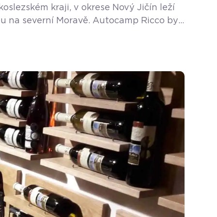
slezském kraji, v okrese Nový Jičín leží
odou na severní Moravě. Autocamp Ricco byl
ezóna na koupališti začíná od […]