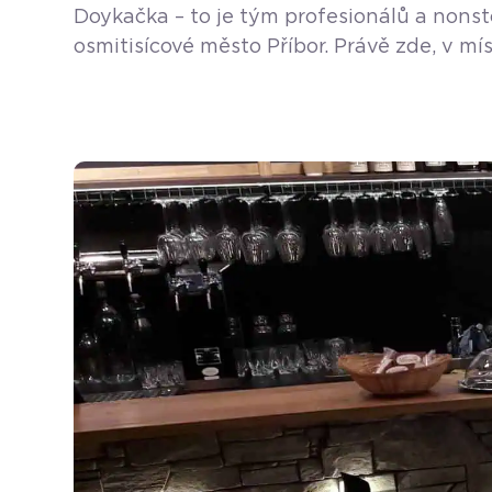
Doykačka – to je tým profesionálů a nonst
osmitisícové město Příbor. Právě zde, v mí
otevřen 1. 6. 1992 a provozuje ho pan Rud