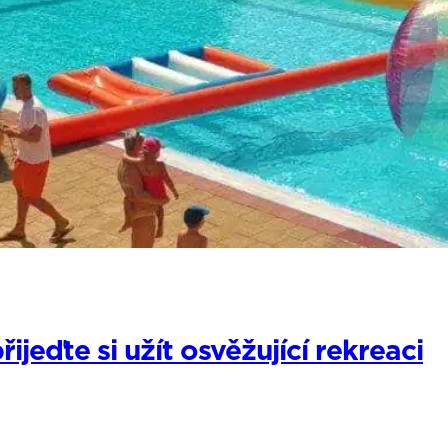
jeďte si užít osvěžující rekreaci