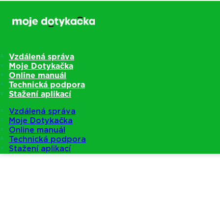
Vzdálená správa
Moje Dotykačka
Online manuál
Technická podpora
Stažení aplikací
Vzdálená správa
Moje Dotykačka
Online manuál
Technická podpora
Stažení aplikací