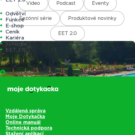
Video
Podcast
Eventy
Odvětví
Sezónní série
Produktové novinky
Funkce
E-shop
Ceník
EET 2.0
Kariéra
Schůzka
EET 2.0
Nonstop podpora
Vzdálená správa
Moje Dotykačka
Online manuál
Technická podpora
Stažení aplikací