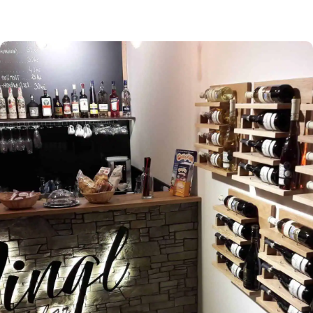
osmitisícové město Příbor. Právě zde, v místní
části Véska najdete koupaliště s nejčistší vodou
na severní Moravě. Autocamp Ricco byl otevřen
1. 6. 1992 a provozuje ho pan Rudolf Korčák.
Bazény jsou napuštěny pitnou vodou, sezóna na
koupališti začíná od […]