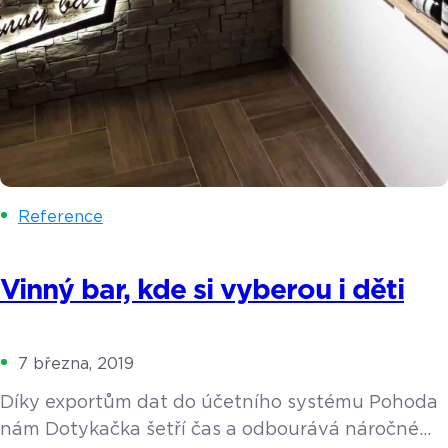
Reference
Vinný bar, kde si vyberou i děti
7 března, 2019
Díky exportům dat do účetního systému Pohoda
nám Dotykačka šetří čas a odbourává náročné