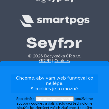
© 2026 Dotykačka ČR s.r.o.
GDPR
|
Cookies
Chceme, aby vám web fungoval co
nejlépe.
S cookies je to možné.
našimi {{count}} partnery
Společně s
používáme
soubory cookies a další sledovací technologie
sloužící ke zlepšení vašich zkušeností s naším