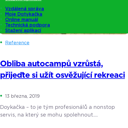
Vzdálená správa
Moje Dotykačka
Online manuál
Technická podpora
Stažení aplikací
Reference
Obliba autocampů vzrůstá,
přijeďte si užít osvěžující rekreaci
13 března, 2019
Doykačka – to je tým profesionálů a nonstop
servis, na který se mohu spolehnout.
V Moravskoslezském kraji, v okrese Nový Jičín leží