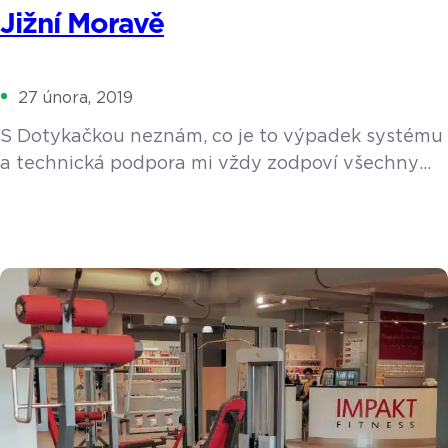
Jižní Moravě
27 února, 2019
S Dotykačkou neznám, co je to výpadek systému
a technická podpora mi vždy zodpoví všechny
moje dotazy. Bílé, růžové nebo červené, šumivé,
ledové, slámové, jakostní, kabinetní nebo
s přívlastkem? Láká vás vinařská turistika? Pak
by jednou z vašich zastávek měl být tradiční
rodinný Penzion U Toníčka, nacházející se
v malebné vísce Nový Šaldorf v těsné blízkosti
Znojma. Nový Šaldorf je znám […]