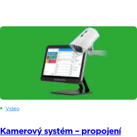
papírování. V dnešním příběhu vám představíme
Ivonu a Denisu – dvě mámy od malých dětí, které
rozjely společně úspěšný projekt na Praze 9
a otevřely si Vingl – vinný bar. Myšlenka podnikat
se zrodila ve chvíli, kdy si uvědomili, že
osmihodinové sezení v kanceláři jim […]
Video
Kamerový systém – propojení