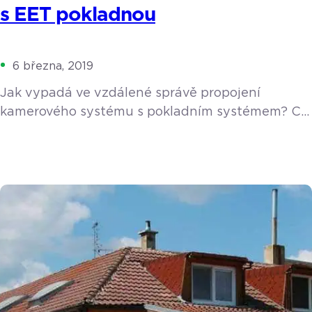
s EET pokladnou
6 března, 2019
Jak vypadá ve vzdálené správě propojení
kamerového systému s pokladním systémem? Co
vše a jakým způsobem můžete vidět? Pojďte se
podívat na naše ukázkové video.