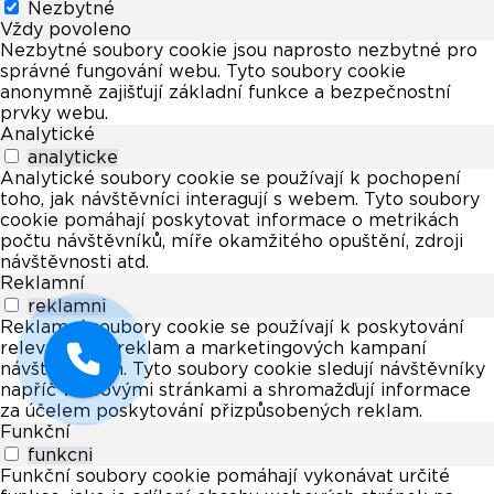
Nezbytné
Vždy povoleno
Nezbytné soubory cookie jsou naprosto nezbytné pro
správné fungování webu. Tyto soubory cookie
anonymně zajišťují základní funkce a bezpečnostní
prvky webu.
Analytické
analyticke
Analytické soubory cookie se používají k pochopení
toho, jak návštěvníci interagují s webem. Tyto soubory
cookie pomáhají poskytovat informace o metrikách
počtu návštěvníků, míře okamžitého opuštění, zdroji
návštěvnosti atd.
Reklamní
reklamni
Reklamní soubory cookie se používají k poskytování
relevantních reklam a marketingových kampaní
návštěvníkům. Tyto soubory cookie sledují návštěvníky
napříč webovými stránkami a shromažďují informace
za účelem poskytování přizpůsobených reklam.
Funkční
funkcni
Funkční soubory cookie pomáhají vykonávat určité