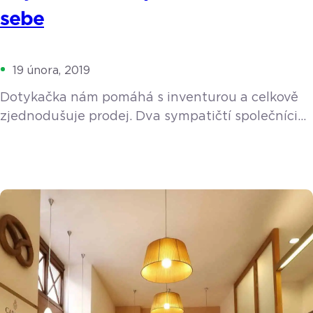
sebe
19 února, 2019
Dotykačka nám pomáhá s inventurou a celkově
zjednodušuje prodej. Dva sympatičtí společníci
Václav Mandovec a David Bartošík již tři roky
úspěšně provozují fitness centrum Impakt fitness
ve Vyškově na Moravě. Pod heslem “Probuď svůj
potenciál” jsou denně připraveni pomáhat svým
zákazníkům udržovat zdravý životní styl,
budovat svalovou hmotu, zhubnout, udržovat se
v kondici či zbavit se bolesti zad, protože nic […]