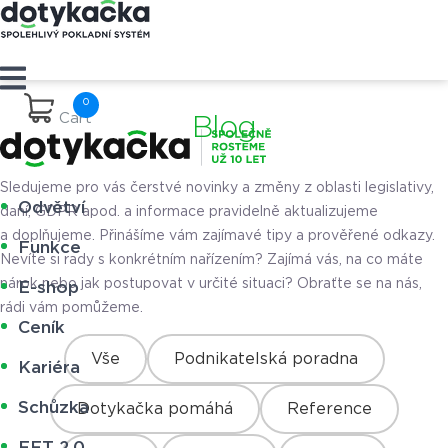
Cart
Blog
Sledujeme pro vás čerstvé novinky a změny z oblasti legislativy,
Odvětví
daní, GDPR apod. a informace pravidelně aktualizujeme
a doplňujeme. Přinášíme vám zajímavé tipy a prověřené odkazy.
Funkce
Nevíte si rady s konkrétním nařízením? Zajímá vás, na co máte
nárok nebo jak postupovat v určité situaci? Obraťte se na nás,
E-shop
rádi vám pomůžeme.
Ceník
Vše
Podnikatelská poradna
Kariéra
Schůzka
Dotykačka pomáhá
Reference
EET 2.0