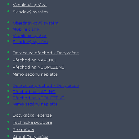
Vzdálená správa
Skladový systém
Objednávkový systém
Mobilní číšník
Vzdálená správa
Skladový systém
Dotace za přechod k Dotykačce
Přechod na NAPLNO
Přechod na NEOMEZENĚ
Mimo sezónu neplaťte
Dotace za přechod k Dotykačce
Přechod na NAPLNO
Přechod na NEOMEZENĚ
Mimo sezónu neplaťte
Dotykačka recenze
Technická podpora
Pro média
About Dotykačka