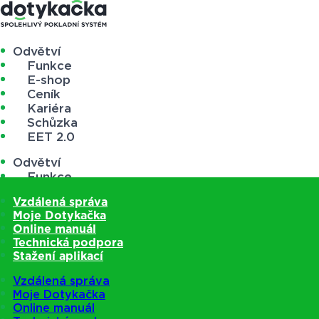
Odvětví
Funkce
E-shop
Ceník
Kariéra
Schůzka
EET 2.0
Odvětví
Funkce
E-shop
Vzdálená správa
Ceník
Moje Dotykačka
Kariéra
Online manuál
Schůzka
Technická podpora
EET 2.0
Stažení aplikací
Vzdálená správa
Moje Dotykačka
Online manuál