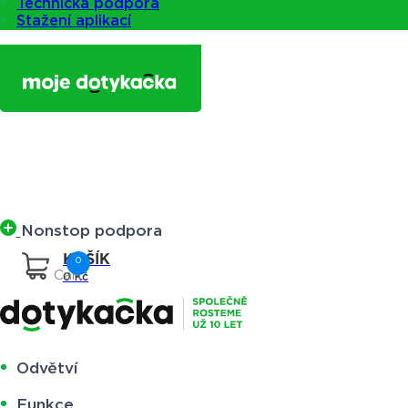
Technická podpora
Stažení aplikací
Nonstop podpora
Cart
0
Kč
Odvětví
Funkce