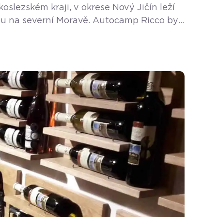
slezském kraji, v okrese Nový Jičín leží
odou na severní Moravě. Autocamp Ricco byl
ezóna na koupališti začíná od […]