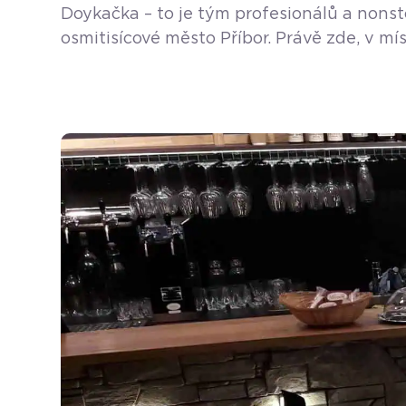
Doykačka – to je tým profesionálů a nonst
osmitisícové město Příbor. Právě zde, v mí
otevřen 1. 6. 1992 a provozuje ho pan Rud