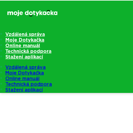
Vzdálená správa
Moje Dotykačka
Online manuál
Technická podpora
Stažení aplikací
Vzdálená správa
Moje Dotykačka
Online manuál
Technická podpora
Stažení aplikací