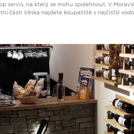
op servis, na který se mohu spolehnout. V Moravsko
stní části Véska najdete koupaliště s nejčistší v
olf Korčák. Bazény jsou napuštěny pitnou vodou, s