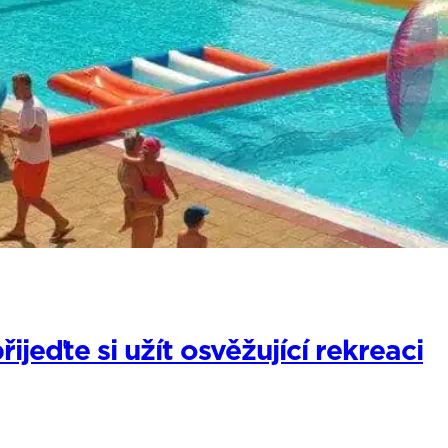
jeďte si užít osvěžující rekreaci