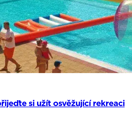
jeďte si užít osvěžující rekreaci