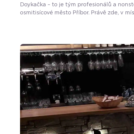
Doykačka – to je tým profesionálů a nonst
osmitisícové město Příbor. Právě zde, v mí
otevřen 1. 6. 1992 a provozuje ho pan Rud