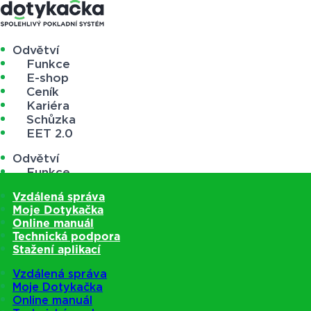
Odvětví
Funkce
E-shop
Ceník
Kariéra
Schůzka
EET 2.0
Odvětví
Funkce
E-shop
Vzdálená správa
Ceník
Moje Dotykačka
Kariéra
Online manuál
Schůzka
Technická podpora
EET 2.0
Stažení aplikací
Vzdálená správa
Moje Dotykačka
Online manuál