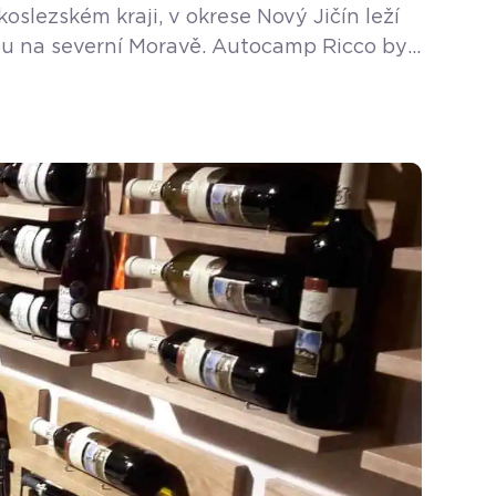
slezském kraji, v okrese Nový Jičín leží
odou na severní Moravě. Autocamp Ricco byl
ezóna na koupališti začíná od […]