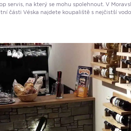
op servis, na který se mohu spolehnout. V Moravsko
stní části Véska najdete koupaliště s nejčistší v
olf Korčák. Bazény jsou napuštěny pitnou vodou, s