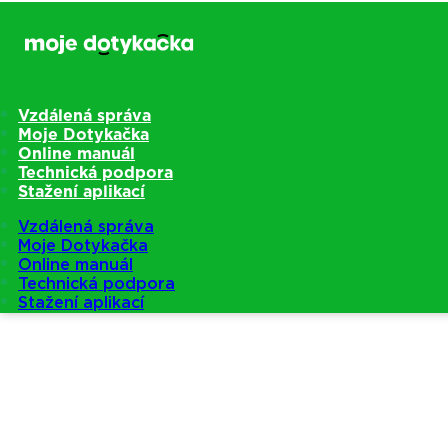
Vzdálená správa
Moje Dotykačka
Online manuál
Technická podpora
Stažení aplikací
Vzdálená správa
Moje Dotykačka
Online manuál
Technická podpora
Stažení aplikací