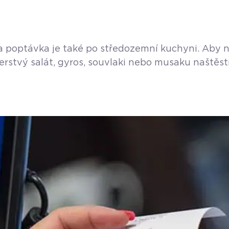
a poptávka je také po středozemní kuchyni. Aby ne
erstvý salát, gyros, souvlaki nebo musaku naštěstí
 Praze 6. Jedná se o jednu ze čtyř poboček, která 