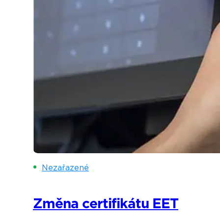
Nezařazené
Změna certifikátu EET