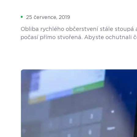
25 července, 2019
Obliba rychlého občerstvení stále stoupá 
počasí přímo stvořená. Abyste ochutnali č
zastavit v příjemném Fresh Greek bistru na