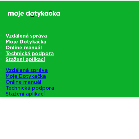
Vzdálená správa
Moje Dotykačka
Online manuál
Technická podpora
Stažení aplikací
Vzdálená správa
Moje Dotykačka
Online manuál
Technická podpora
Stažení aplikací