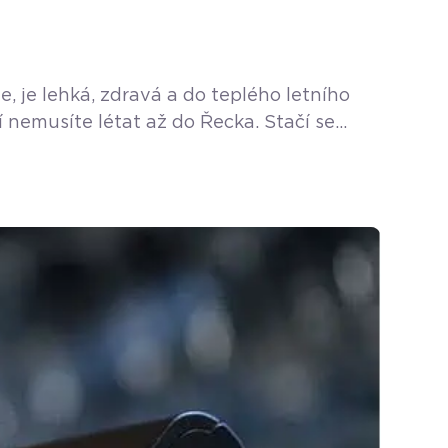
, je lehká, zdravá a do teplého letního
 nemusíte létat až do Řecka. Stačí se
se jako jediná specializuje právě […]