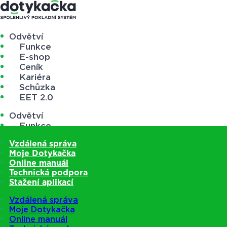
Odvětví
Funkce
E-shop
Ceník
Kariéra
Schůzka
EET 2.0
Odvětví
Funkce
E-shop
Vzdálená správa
Ceník
Moje Dotykačka
Kariéra
Online manuál
Schůzka
Technická podpora
EET 2.0
Stažení aplikací
Vzdálená správa
Moje Dotykačka
Online manuál