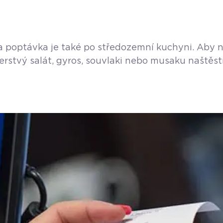
a poptávka je také po středozemní kuchyni. Aby ne
erstvý salát, gyros, souvlaki nebo musaku naštěstí
 Praze 6. Jedná se o jednu ze čtyř poboček, která 