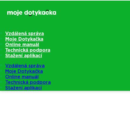
Vzdálená správa
Moje Dotykačka
Online manuál
Technická podpora
Stažení aplikací
Vzdálená správa
Moje Dotykačka
Online manuál
Technická podpora
Stažení aplikací