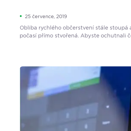
25 července, 2019
Obliba rychlého občerstvení stále stoupá 
počasí přímo stvořená. Abyste ochutnali č
zastavit v příjemném Fresh Greek bistru na