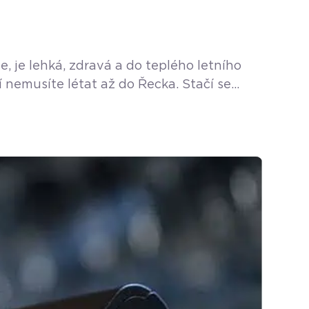
, je lehká, zdravá a do teplého letního
 nemusíte létat až do Řecka. Stačí se
se jako jediná specializuje právě […]