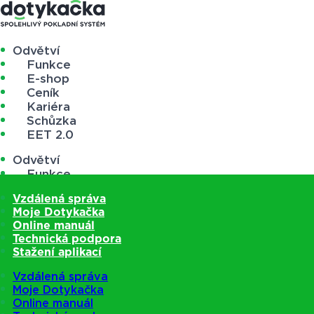
Odvětví
Funkce
E-shop
Ceník
Kariéra
Schůzka
EET 2.0
Odvětví
Funkce
E-shop
Vzdálená správa
Ceník
Moje Dotykačka
Kariéra
Online manuál
Schůzka
Technická podpora
EET 2.0
Stažení aplikací
Vzdálená správa
Moje Dotykačka
Online manuál