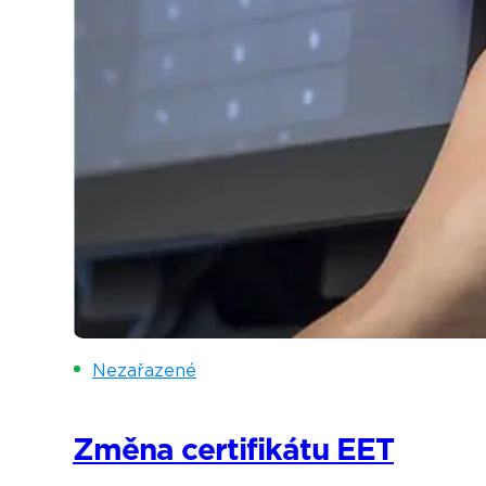
Nezařazené
Změna certifikátu EET