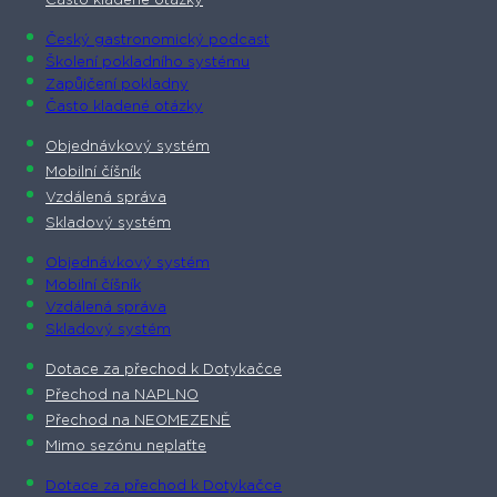
Často kladené otázky
Český gastronomický podcast​
Školení pokladního systému
Zapůjčení pokladny
Často kladené otázky
Objednávkový systém
Mobilní číšník
Vzdálená správa
Skladový systém
Objednávkový systém
Mobilní číšník
Vzdálená správa
Skladový systém
Dotace za přechod k Dotykačce
Přechod na NAPLNO
Přechod na NEOMEZENĚ
Mimo sezónu neplaťte
Dotace za přechod k Dotykačce