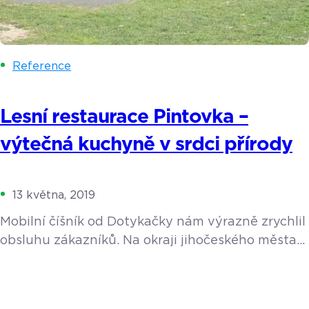
Reference
Lesní restaurace Pintovka –
výtečná kuchyně v srdci přírody
13 května, 2019
Mobilní číšník od Dotykačky nám výrazně zrychlil
obsluhu zákazníků. Na okraji jihočeského města
Tábor se ve vzrostlém smíšeném lese nachází
areál Pintovka s restaurací, ubytováním
a dětským hřištěm. Provozovatelem je pan Karel