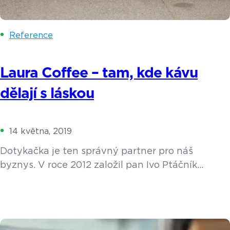
Reference
Laura Coffee – tam, kde kávu
dělají s láskou
14 května, 2019
Dotykačka je ten správný partner pro náš
byznys. V roce 2012 založil pan Ivo Ptáčník
v Ostravě lokální rodinnou pražírnu Laura Coffee
a pojmenoval ji po své starší dceři Lauře. Kladou
zde důraz na propojení emocí s kvalitními
surovinami a na šetrnost k životnímu prostředí.