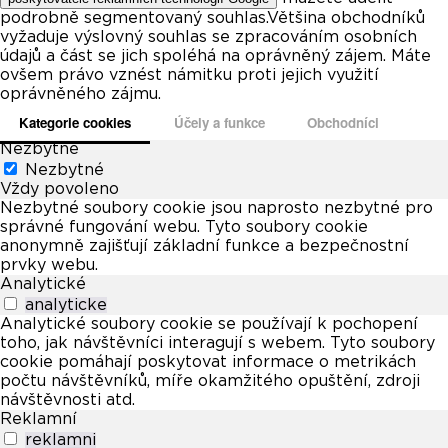
podrobně segmentovaný souhlas.Většina obchodníků
vyžaduje výslovný souhlas se zpracováním osobních
údajů a část se jich spoléhá na oprávněný zájem. Máte
ovšem právo vznést námitku proti jejich využití
oprávněného zájmu.
Kategorie cookies
Účely a funkce
Obchodníci
Nezbytné
Nezbytné
Vždy povoleno
Nezbytné soubory cookie jsou naprosto nezbytné pro
správné fungování webu. Tyto soubory cookie
anonymně zajišťují základní funkce a bezpečnostní
prvky webu.
Analytické
analyticke
Analytické soubory cookie se používají k pochopení
toho, jak návštěvníci interagují s webem. Tyto soubory
cookie pomáhají poskytovat informace o metrikách
počtu návštěvníků, míře okamžitého opuštění, zdroji
návštěvnosti atd.
Reklamní
reklamni