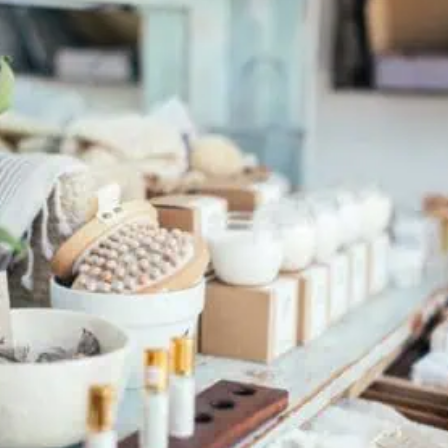
Laura Coffee je o lidech a sám zakladatel se
považuje pouze ze malé kolečko jednoho velkého
soukolí. Nyní […]