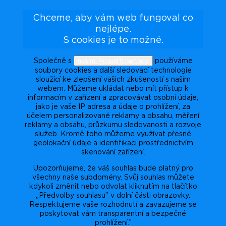
Chceme, aby vám web fungoval co
nejlépe.
S cookies je to možné.
našimi {{count}} partnery
Společně s
používáme
soubory cookies a další sledovací technologie
sloužící ke zlepšení vašich zkušeností s naším
webem. Můžeme ukládat nebo mít přístup k
informacím v zařízení a zpracovávat osobní údaje,
jako je vaše IP adresa a údaje o prohlížení, za
účelem personalizované reklamy a obsahu, měření
reklamy a obsahu, průzkumu sledovanosti a rozvoje
služeb. Kromě toho můžeme využívat přesné
geolokační údaje a identifikaci prostřednictvím
skenování zařízení.
Upozorňujeme, že váš souhlas bude platný pro
všechny naše subdomény. Svůj souhlas můžete
kdykoli změnit nebo odvolat kliknutím na tlačítko
„Předvolby souhlasu” v dolní části obrazovky.
Respektujeme vaše rozhodnutí a zavazujeme se
poskytovat vám transparentní a bezpečné
prohlížení.”