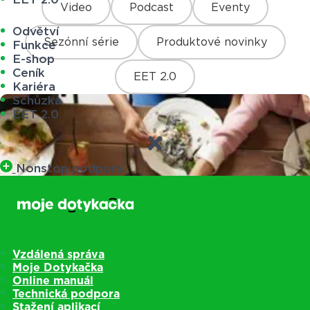
Video
Podcast
Eventy
Odvětví
Sezónní série
Produktové novinky
Funkce
E-shop
Ceník
EET 2.0
Kariéra
Schůzka
EET 2.0
Nonstop podpora
Vzdálená správa
Moje Dotykačka
Online manuál
Technická podpora
Stažení aplikací