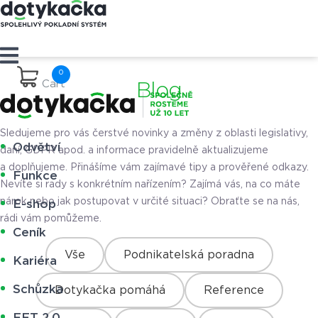
Cart
Blog
Sledujeme pro vás čerstvé novinky a změny z oblasti legislativy,
Odvětví
daní, GDPR apod. a informace pravidelně aktualizujeme
a doplňujeme. Přinášíme vám zajímavé tipy a prověřené odkazy.
Funkce
Nevíte si rady s konkrétním nařízením? Zajímá vás, na co máte
nárok nebo jak postupovat v určité situaci? Obraťte se na nás,
E-shop
rádi vám pomůžeme.
Ceník
Vše
Podnikatelská poradna
Kariéra
Schůzka
Dotykačka pomáhá
Reference
EET 2.0