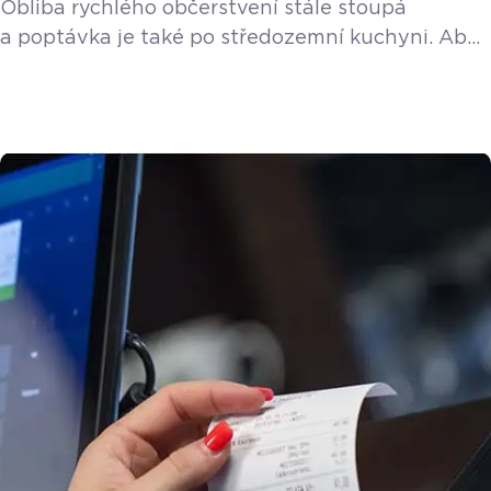
Obliba rychlého občerstvení stále stoupá
a poptávka je také po středozemní kuchyni. Aby
ne, je lehká, zdravá a do teplého letního počasí
přímo stvořená. Abyste ochutnali čerstvý salát,
gyros, souvlaki nebo musaku naštěstí nemusíte
létat až do Řecka. Stačí se zastavit
v příjemném Fresh Greek bistru na Praze 6.
Jedná se o jednu ze čtyř poboček, která se jako
jediná specializuje právě […]