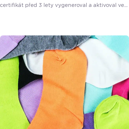
certifikát před 3 lety vygeneroval a aktivoval ve
své pokladně. 3 roky jsou běžná doba, na kterou
je certifikát vystaven. Podívejte se krok za
krokem, jak změnu certifikátu EET provést.
Zjištění platnosti certifikátu EET Změna
certifikátu EET je ve vaší zodpovědnosti. Pro
správnou evidenci tržeb je velmi důležité, abyste
si datum […]