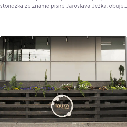
stonožka ze známé písně Jaroslava Ježka, obuje
vás paní Martina Štefková a její společnost
Madopo socks, která provozuje dva obchůdky
s ponožkami a punčochovým zbožím v Ostravě.
Proč zvolila zrovna ponožky? Je to konec konců
praktické zboží, které bude každý vždy
potřebovat. Kromě ponožek ale můžete nakoupit
i pyžama, spodní prádlo, punčochy, čepičky […]