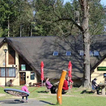
Bála se však, že neuspěje u talentových zkoušek
a jelikož se necítila být zrovna studijní typ,
rozhodla se […]