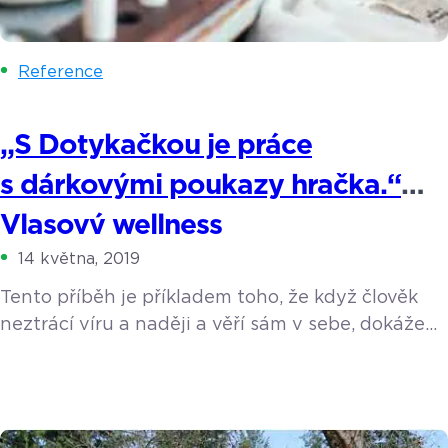
Reference
„S Dotykačkou je práce
s dárkovými poukazy hračka.“
Vlasový wellness
14 května, 2019
Tento příběh je příkladem toho, že když člověk
neztrácí víru a naději a věří sám v sebe, dokáže
prakticky cokoliv. Jana Kramářová, neskutečně
sympatická mladá dáma, pochází z Ukrajiny,
v dětství se přistěhovala s maminkou do ČR
a jako malá snila o tom, že se stane herečkou.