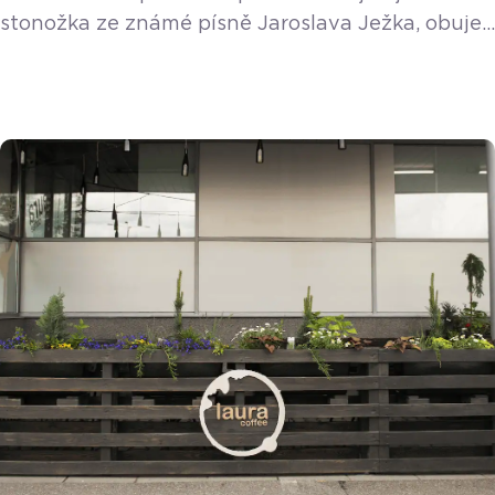
stonožka ze známé písně Jaroslava Ježka, obuje
vás paní Martina Štefková a její společnost
Madopo socks, která provozuje dva obchůdky
s ponožkami a punčochovým zbožím v Ostravě.
Proč zvolila zrovna ponožky? Je to konec konců
praktické zboží, které bude každý vždy
potřebovat. Kromě ponožek ale můžete nakoupit
i pyžama, spodní prádlo, punčochy, čepičky […]