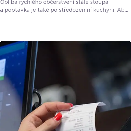
Obliba rychlého občerstvení stále stoupá
a poptávka je také po středozemní kuchyni. Aby
ne, je lehká, zdravá a do teplého letního počasí
přímo stvořená. Abyste ochutnali čerstvý salát,
gyros, souvlaki nebo musaku naštěstí nemusíte
létat až do Řecka. Stačí se zastavit
v příjemném Fresh Greek bistru na Praze 6.
Jedná se o jednu ze čtyř poboček, která se jako
jediná specializuje právě […]