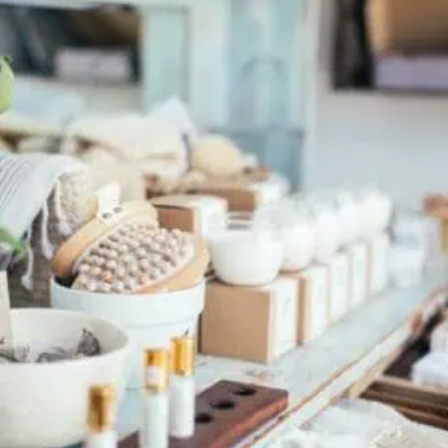
Laura Coffee je o lidech a sám zakladatel se
považuje pouze ze malé kolečko jednoho velkého
soukolí. Nyní […]