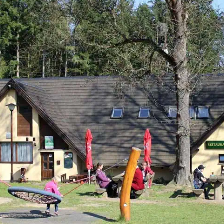
Bála se však, že neuspěje u talentových zkoušek
a jelikož se necítila být zrovna studijní typ,
rozhodla se […]