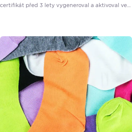
certifikát před 3 lety vygeneroval a aktivoval ve
své pokladně. 3 roky jsou běžná doba, na kterou
je certifikát vystaven. Podívejte se krok za
krokem, jak změnu certifikátu EET provést.
Zjištění platnosti certifikátu EET Změna
certifikátu EET je ve vaší zodpovědnosti. Pro
správnou evidenci tržeb je velmi důležité, abyste
si datum […]