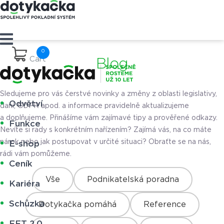
Cart
Blog
Sledujeme pro vás čerstvé novinky a změny z oblasti legislativy,
Odvětví
daní, GDPR apod. a informace pravidelně aktualizujeme
a doplňujeme. Přinášíme vám zajímavé tipy a prověřené odkazy.
Funkce
Nevíte si rady s konkrétním nařízením? Zajímá vás, na co máte
nárok nebo jak postupovat v určité situaci? Obraťte se na nás,
E-shop
rádi vám pomůžeme.
Ceník
Vše
Podnikatelská poradna
Kariéra
Schůzka
Dotykačka pomáhá
Reference
EET 2.0