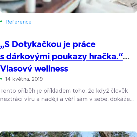
Reference
„S Dotykačkou je práce
s dárkovými poukazy hračka.“
Vlasový wellness
14 května, 2019
Tento příběh je příkladem toho, že když člověk
neztrácí víru a naději a věří sám v sebe, dokáže
prakticky cokoliv. Jana Kramářová, neskutečně
sympatická mladá dáma, pochází z Ukrajiny,
v dětství se přistěhovala s maminkou do ČR
a jako malá snila o tom, že se stane herečkou.