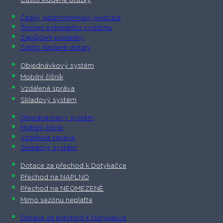
Často kladené otázky
Český gastronomický podcast​
Školení pokladního systému
Zapůjčení pokladny
Často kladené otázky
Objednávkový systém
Mobilní číšník
Vzdálená správa
Skladový systém
Objednávkový systém
Mobilní číšník
Vzdálená správa
Skladový systém
Dotace za přechod k Dotykačce
Přechod na NAPLNO
Přechod na NEOMEZENĚ
Mimo sezónu neplaťte
Dotace za přechod k Dotykačce