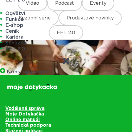
Video
Podcast
Eventy
Odvětví
Sezónní série
Produktové novinky
Funkce
E-shop
Ceník
EET 2.0
Kariéra
Schůzka
EET 2.0
Nonstop podpora
Vzdálená správa
Moje Dotykačka
Online manuál
Technická podpora
Stažení aplikací