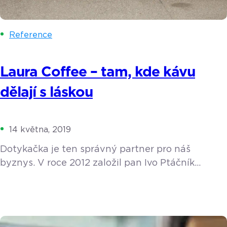
Reference
Laura Coffee – tam, kde kávu
dělají s láskou
14 května, 2019
Dotykačka je ten správný partner pro náš
byznys. V roce 2012 založil pan Ivo Ptáčník
v Ostravě lokální rodinnou pražírnu Laura Coffee
a pojmenoval ji po své starší dceři Lauře. Kladou
zde důraz na propojení emocí s kvalitními
surovinami a na šetrnost k životnímu prostředí.