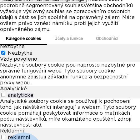
podrobně segmentovaný souhlas.Většina obchodníků
vyžaduje výslovný souhlas se zpracováním osobních
údajů a část se jich spoléhá na oprávněný zájem. Máte
ovšem právo vznést námitku proti jejich využití
oprávněného zájmu.
Kategorie cookies
Účely a funkce
Obchodníci
Nezbytné
Nezbytné
Vždy povoleno
Nezbytné soubory cookie jsou naprosto nezbytné pro
správné fungování webu. Tyto soubory cookie
anonymně zajišťují základní funkce a bezpečnostní
prvky webu.
Analytické
analyticke
Analytické soubory cookie se používají k pochopení
toho, jak návštěvníci interagují s webem. Tyto soubory
cookie pomáhají poskytovat informace o metrikách
počtu návštěvníků, míře okamžitého opuštění, zdroji
návštěvnosti atd.
Reklamní
reklamni