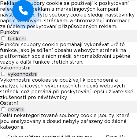
Reklamní soubory cookie se používají k poskytování
relevantních reklam a marketingových kampaní
návštěvníkům. Tyto soubory cookie sledují návštěvníky
napříč webovými stránkami a shromažďují informace
za účelem poskytování přizpůsobených reklam.
Funkční
funkcni
Funkční soubory cookie pomáhají vykonávat určité
funkce, jako je sdílení obsahu webových stránek na
platformách sociálních médií, shromažďování zpětné
vazby a další funkce třetích stran.
Výkonnostní
vykonnostni
Výkonnostní cookies se používají k pochopení a
analýze klíčových výkonnostních indexů webových
stránek, což pomáhá při poskytování lepší uživatelské
zkušenosti pro návštěvníky.
Ostatní
ostatni
Další nekategorizované soubory cookie jsou ty, které
jsou analyzovány a dosud nebyly zařazeny do žádné
kategorie.