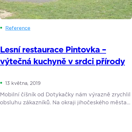
Reference
Lesní restaurace Pintovka –
výtečná kuchyně v srdci přírody
13 května, 2019
Mobilní číšník od Dotykačky nám výrazně zrychlil
obsluhu zákazníků. Na okraji jihočeského města
Tábor se ve vzrostlém smíšeném lese nachází
areál Pintovka s restaurací, ubytováním
a dětským hřištěm. Provozovatelem je pan Karel