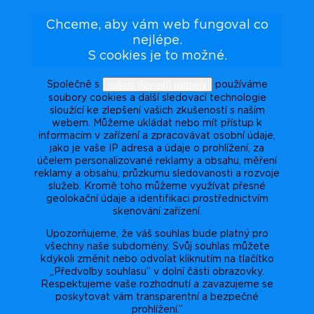
Chceme, aby vám web fungoval co
nejlépe.
S cookies je to možné.
našimi {{count}} partnery
Společně s
používáme
soubory cookies a další sledovací technologie
sloužící ke zlepšení vašich zkušeností s naším
webem. Můžeme ukládat nebo mít přístup k
informacím v zařízení a zpracovávat osobní údaje,
jako je vaše IP adresa a údaje o prohlížení, za
účelem personalizované reklamy a obsahu, měření
reklamy a obsahu, průzkumu sledovanosti a rozvoje
služeb. Kromě toho můžeme využívat přesné
geolokační údaje a identifikaci prostřednictvím
skenování zařízení.
Upozorňujeme, že váš souhlas bude platný pro
všechny naše subdomény. Svůj souhlas můžete
kdykoli změnit nebo odvolat kliknutím na tlačítko
„Předvolby souhlasu” v dolní části obrazovky.
Respektujeme vaše rozhodnutí a zavazujeme se
poskytovat vám transparentní a bezpečné
prohlížení.”