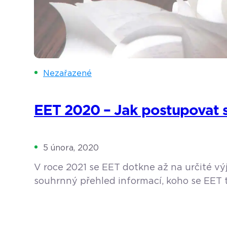
Nezařazené
EET 2020 – Jak postupovat s 
5 února, 2020
V roce 2021 se EET dotkne až na určité vý
souhrnný přehled informací, koho se EET tý
mít EET v roce 2021? Všeobecně se dá říct