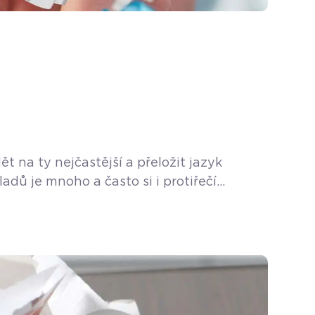
 na ty nejčastější a přeložit jazyk
ů je mnoho a často si i protiřečí
 můžete soustředit na své podnikání.