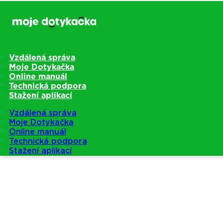
Vzdálená správa
Moje Dotykačka
Online manuál
Technická podpora
Stažení aplikací
Vzdálená správa
Moje Dotykačka
Online manuál
Technická podpora
Stažení aplikací