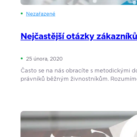
Nezařazené
Nejčastější otázky zákazníků
25 února, 2020
Často se na nás obracíte s metodickými do
právníků běžným živnostníkům. Rozumíme, 
a především vám chceme ušetřit čas. Namí
Opravdu musím mít […]