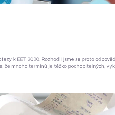
tazy k EET 2020. Rozhodli jsme se proto odpovědět
že mnoho termínů je těžko pochopitelných, výklad
sto vyhledávání informací a studia zákonů se tak