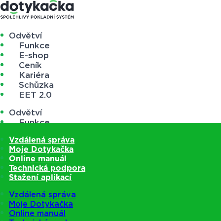
Odvětví
Funkce
E-shop
Ceník
Kariéra
Schůzka
EET 2.0
Odvětví
Funkce
E-shop
Vzdálená správa
Ceník
Moje Dotykačka
Kariéra
Online manuál
Schůzka
Technická podpora
EET 2.0
Stažení aplikací
Vzdálená správa
Moje Dotykačka
Online manuál