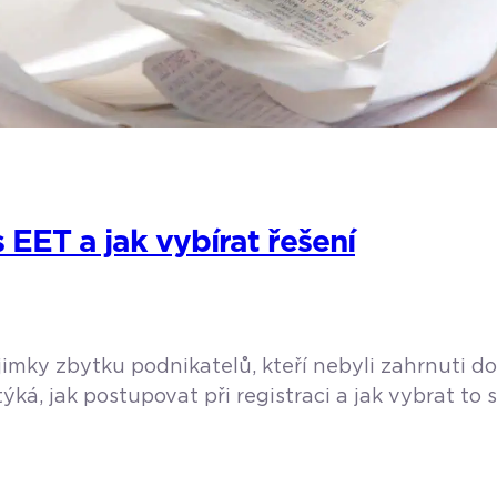
EET a jak vybírat řešení
jimky zbytku podnikatelů, kteří nebyli zahrnuti d
ká, jak postupovat při registraci a jak vybrat to
, že až na minimální výjimky uvedené […]