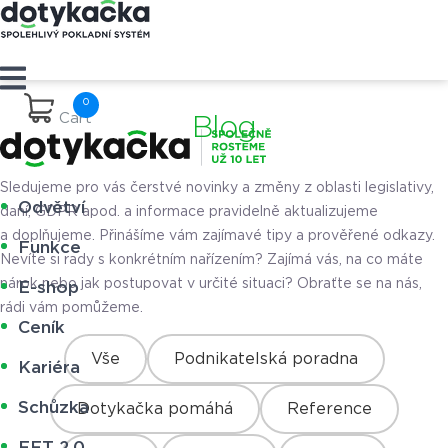
Cart
Blog
Sledujeme pro vás čerstvé novinky a změny z oblasti legislativy,
Odvětví
daní, GDPR apod. a informace pravidelně aktualizujeme
a doplňujeme. Přinášíme vám zajímavé tipy a prověřené odkazy.
Funkce
Nevíte si rady s konkrétním nařízením? Zajímá vás, na co máte
nárok nebo jak postupovat v určité situaci? Obraťte se na nás,
E-shop
rádi vám pomůžeme.
Ceník
Vše
Podnikatelská poradna
Kariéra
Schůzka
Dotykačka pomáhá
Reference
EET 2.0