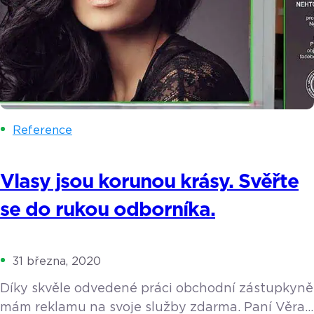
Reference
Vlasy jsou korunou krásy. Svěřte
se do rukou odborníka.
31 března, 2020
Díky skvěle odvedené práci obchodní zástupkyně
mám reklamu na svoje služby zdarma. Paní Věra