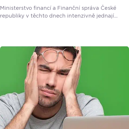
Ministerstvo financí a Finanční správa České
republiky v těchto dnech intenzivně jednají
o programu přímé podpory pro OSVČ
ekonomicky zasažené pandemií koronaviru.
Kompenzační bonus se vztahuje na období od
12. března do 30. dubna 2020 a jeho cílem je, aby
žadatelé získali finanční prostředky již v průběhu
měsíce dubna. Vláda ČR schválila pokračování
vyplácení bonusu i v měsíci květnu, a to ve výši
500,- Kč […]