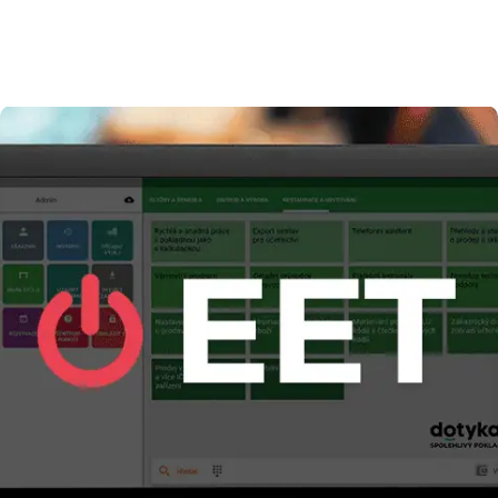
Skalová provozuje v Písku už poměrně dlouhou
dobu velmi úspěšný kadeřnický salon Hair
Company Professional. Jaké služby nabízí, v čem
se liší od ostatních nebo co jí na její práci nejvíce
baví se dozvíte v následující reportáži.Kromě
klasických kadeřnických služeb, jakými jsou střih,
barvení, […]