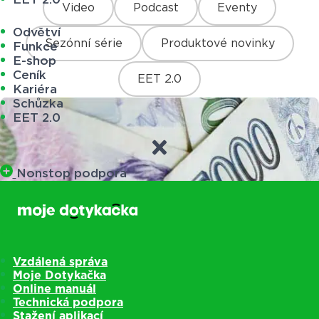
Video
Podcast
Eventy
Odvětví
Sezónní série
Produktové novinky
Funkce
E-shop
Ceník
EET 2.0
Kariéra
Schůzka
EET 2.0
Nonstop podpora
Vzdálená správa
Moje Dotykačka
Online manuál
Technická podpora
Stažení aplikací