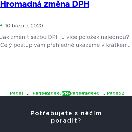
Hromadná změna DPH
10 března, 2020
Jak změnit sazbu DPH u více položek najednou?
Celý postup vám přehledně ukážeme v krátkém
video návodu.
Page
1
…
Page
42
Page
43
Page
44
Page
45
Page
46
…
Page
52
Potřebujete s něčím
poradit?