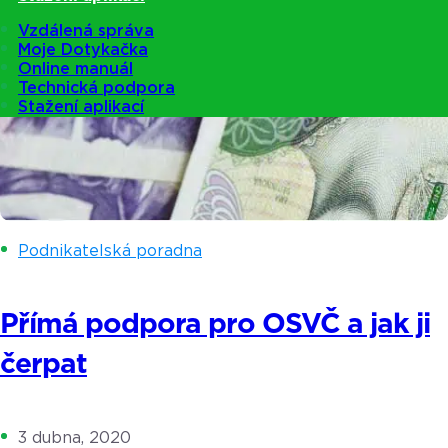
Vzdálená správa
Moje Dotykačka
Online manuál
Technická podpora
Stažení aplikací
Podnikatelská poradna
Přímá podpora pro OSVČ a jak ji
čerpat
3 dubna, 2020