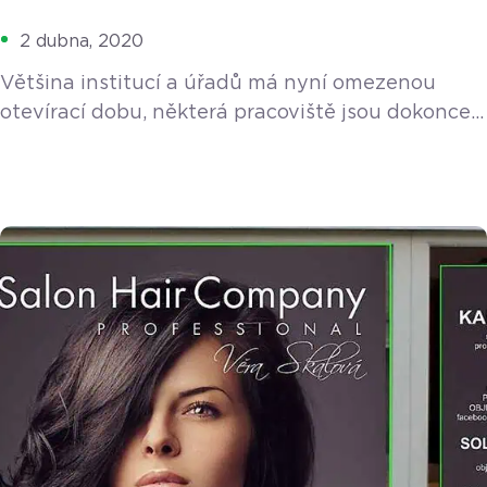
2 dubna, 2020
Většina institucí a úřadů má nyní omezenou
otevírací dobu, některá pracoviště jsou dokonce
uzavřená a jejich činnost je přesměrovaná jinam.
Toto omezení se týká např. pošt, bank,
zdravotních pojišťoven, finančních úřadů
či úřadů práce. Jak tedy s těmito institucemi
komunikovat? Všechny úřady nyní upřednostňují
z bezpečnostních důvodů elektronický nebo
poštovní styk. Potřebné žádosti či dokumenty tak
můžete doručit prostřednictvím datové schránky,
emailu, […]