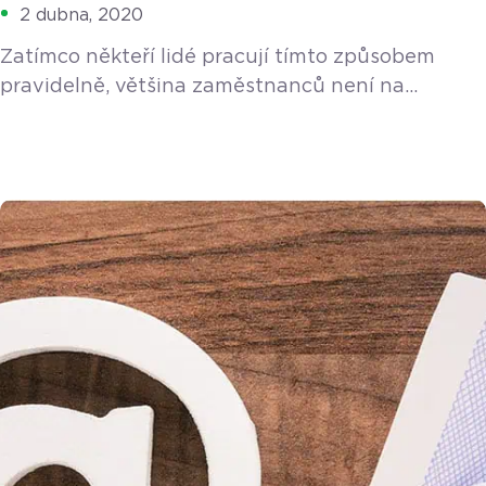
2 dubna, 2020
Zatímco někteří lidé pracují tímto způsobem
pravidelně, většina zaměstnanců není na
dlouhodobou práci z domu zvyklá. Tzv. home
office vyžaduje jistou disciplínu a odpovědnost
ze strany zaměstnance, ale také přesné vedení
a kontrolu ze strany zaměstnavatele. Ne všechny
profese jsou také pro práci z domu vhodné.
Mnoho firem ale bylo na tento způsob práce nyní
nuceno přistoupit z bezpečnostních důvodů. Pro
[…]