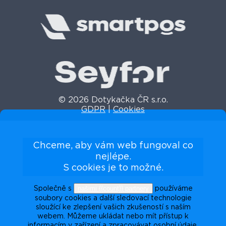
© 2026 Dotykačka ČR s.r.o.
GDPR
|
Cookies
Chceme, aby vám web fungoval co
nejlépe.
S cookies je to možné.
našimi {{count}} partnery
Společně s
používáme
soubory cookies a další sledovací technologie
sloužící ke zlepšení vašich zkušeností s naším
webem. Můžeme ukládat nebo mít přístup k
informacím v zařízení a zpracovávat osobní údaje,