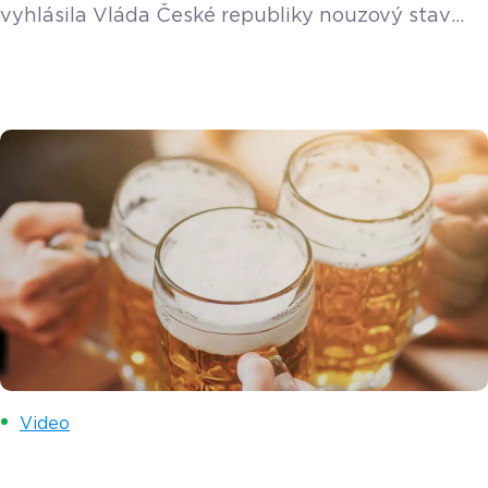
vyhlásila Vláda České republiky nouzový stav
a dočasně pozastavila povinnost evidovat tržby
bez ohledu na to, do které fáze evidence tržeb
vaše podnikání spadá, a to do konce roku 2022.
Návod s postupem Často kladené otázky
v souvislosti s vypnutím EET v pokladně Jak
ovlivní dočasné vypnutí funkce evidence tržeb
chod pokladny? Nijak. Pokladna bude fungovat
[…]
Video