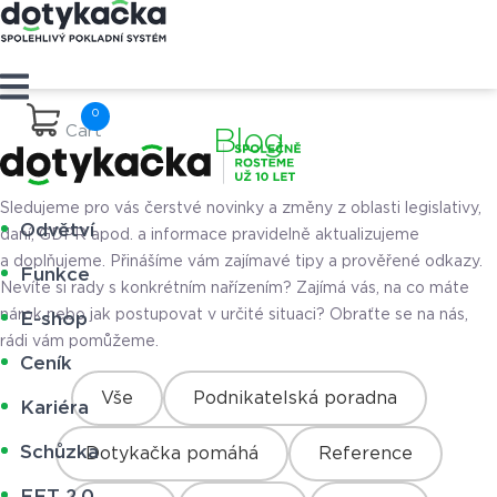
Cart
Blog
Sledujeme pro vás čerstvé novinky a změny z oblasti legislativy,
Odvětví
daní, GDPR apod. a informace pravidelně aktualizujeme
a doplňujeme. Přinášíme vám zajímavé tipy a prověřené odkazy.
Funkce
Nevíte si rady s konkrétním nařízením? Zajímá vás, na co máte
nárok nebo jak postupovat v určité situaci? Obraťte se na nás,
E-shop
rádi vám pomůžeme.
Ceník
Vše
Podnikatelská poradna
Kariéra
Schůzka
Dotykačka pomáhá
Reference
EET 2.0