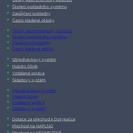
Český gastronomický podcast​
Školení pokladního systému
Zapůjčení pokladny
Často kladené otázky
Český gastronomický podcast​
Školení pokladního systému
Zapůjčení pokladny
Často kladené otázky
Objednávkový systém
Mobilní číšník
Vzdálená správa
Skladový systém
Objednávkový systém
Mobilní číšník
Vzdálená správa
Skladový systém
Dotace za přechod k Dotykačce
Přechod na NAPLNO