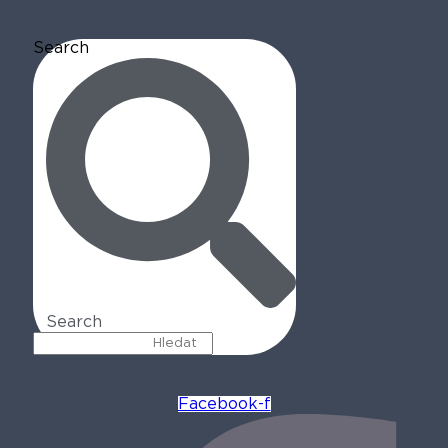
Search
Search
Facebook-f