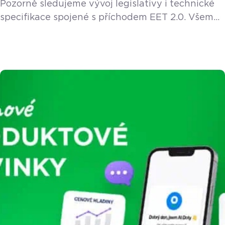
Pozorně sledujeme vývoj legislativy i technické
specifikace spojené s příchodem EET 2.0. Všem
stávajícím a novým zákazníkům poskytneme EET
2.0 funkci v rámci licence zdarma. Vláda v květnu
2026 schválila návrh nového zákona o evidenci
tržeb, který do podnikatelského světa přichází
pod názvem EET 2.0. Pokud provozujete řemeslo
– ať už jste instalatér, elektrikář, truhlář, zedník
nebo malíř – zbystřete. Nový […]