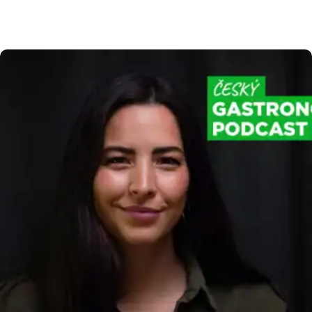
evidence tržeb 2.0 znamená pro vaše podnikání,
jaký je přesný časový plán státu a jak se můžete
na všechny změny připravit bez zbytečného
stresu. Harmonogram elektronické evidence
tržeb 2.0 Abychom vám usnadnili orientaci
v nadcházejících legislativních krocích, připravili
jsme […]