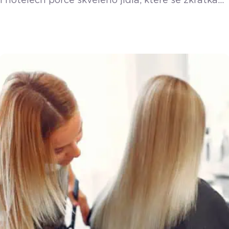
i hotelech porce skvělého jídla, které se zkrátka
nestihnou prodat. Platforma Nesnězeno vzala
tento problém do vlastních rukou a přišla
s řešením, ze kterého těží všichni. O detailech
fungování aplikace i o nákupním chování českých
strávníků jsme si povídali s Filipem Matuškem.
Koncept je jednoduchý, ale nesmírně efektivní.
Podniky nabídnou své neprodané zboží formou
balíčku s překvapením a minimálně […]