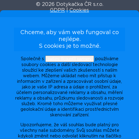
© 2026 Dotykačka ČR s.r.o.
GDPR
|
Cookies
Chceme, aby vám web fungoval co
nejlépe.
S cookies je to možné.
našimi {{count}} partnery
Společně s
používáme
soubory cookies a další sledovací technologie
sloužící ke zlepšení vašich zkušeností s naším
webem. Můžeme ukládat nebo mít přístup k
informacím v zařízení a zpracovávat osobní údaje,
jako je vaše IP adresa a údaje o prohlížení, za
účelem personalizované reklamy a obsahu, měření
reklamy a obsahu, průzkumu sledovanosti a rozvoje
služeb. Kromě toho můžeme využívat přesné
geolokační údaje a identifikaci prostřednictvím
skenování zařízení.
Upozorňujeme, že váš souhlas bude platný pro
všechny naše subdomény. Svůj souhlas můžete
kdykoli změnit nebo odvolat kliknutím na tlačítko