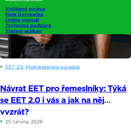
Vzdálená správa
Moje Dotykačka
Online manuál
Technická podpora
Stažení aplikací
EET 2.0
,
Podnikatelská poradna
Návrat EET pro řemeslníky: Týká
se EET 2.0 i vás a jak na něj
vyzrát?
25 června, 2026