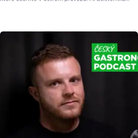
Doty v telefonu, Mobilní číšník ještě blíž velké
pokladně, upgrade cenových hladin a vylepšená
správa viditelnosti produktů na různých
pokladnách. Přečtěte si kompletní přehled. Nová
AI Doty na desktopu i v mobilu
Vylepšení AI
asistentka Doty mění vzhled a nově funguje
v online adminu (vzdálené správě) i na mobilních
[…]