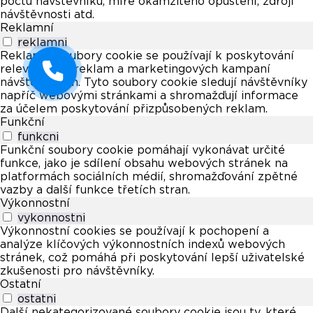
počtu návštěvníků, míře okamžitého opuštění, zdroji
návštěvnosti atd.
Reklamní
reklamni
Reklamní soubory cookie se používají k poskytování
relevantních reklam a marketingových kampaní
návštěvníkům. Tyto soubory cookie sledují návštěvníky
napříč webovými stránkami a shromažďují informace
za účelem poskytování přizpůsobených reklam.
Funkční
funkcni
Funkční soubory cookie pomáhají vykonávat určité
funkce, jako je sdílení obsahu webových stránek na
platformách sociálních médií, shromažďování zpětné
vazby a další funkce třetích stran.
Výkonnostní
vykonnostni
Výkonnostní cookies se používají k pochopení a
analýze klíčových výkonnostních indexů webových
stránek, což pomáhá při poskytování lepší uživatelské
zkušenosti pro návštěvníky.
Ostatní
ostatni
Další nekategorizované soubory cookie jsou ty, které