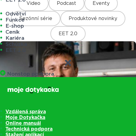
Video
Podcast
Eventy
Odvětví
Sezónní série
Produktové novinky
Funkce
E-shop
Ceník
EET 2.0
Kariéra
Schůzka
EET 2.0
Nonstop podpora
Vzdálená správa
Moje Dotykačka
Online manuál
Technická podpora
Stažení aplikací