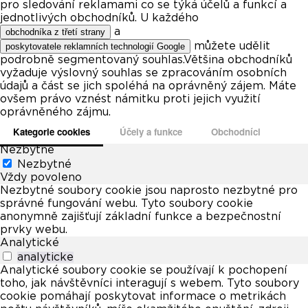
pro sledování reklamami co se týká účelů a funkcí a
jednotlivých obchodníků. U každého
a
obchodníka z třetí strany
můžete udělit
poskytovatele reklamních technologií Google
podrobně segmentovaný souhlas.Většina obchodníků
vyžaduje výslovný souhlas se zpracováním osobních
údajů a část se jich spoléhá na oprávněný zájem. Máte
ovšem právo vznést námitku proti jejich využití
oprávněného zájmu.
Kategorie cookies
Účely a funkce
Obchodníci
Nezbytné
Nezbytné
Vždy povoleno
Nezbytné soubory cookie jsou naprosto nezbytné pro
správné fungování webu. Tyto soubory cookie
anonymně zajišťují základní funkce a bezpečnostní
prvky webu.
Analytické
analyticke
Analytické soubory cookie se používají k pochopení
toho, jak návštěvníci interagují s webem. Tyto soubory
cookie pomáhají poskytovat informace o metrikách