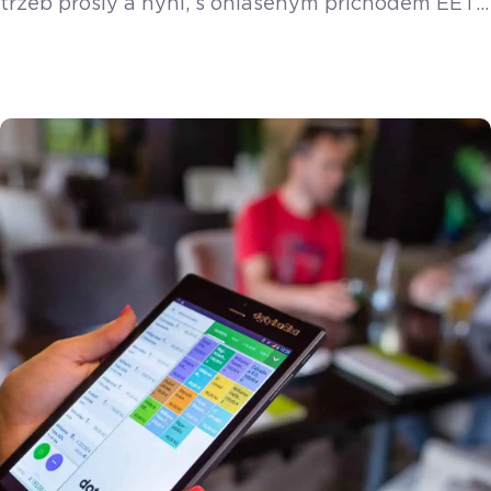
tržeb prošly a nyní, s ohlášeným příchodem EET
2.0, začínají mnozí podnikatelé opět řešit, co
nová povinnost přinese. Zatímco někteří trnou
hrůzou, ti připravení zůstávají v klidu. Patří k nim
i kadeřnice Alžběta ze Středočeského kraje, která
musela řešit povinnost evidovat platby již ve
druhé vlně EET, kvůli doplňkovému prodeji
vlasových produktů. Zatímco […]