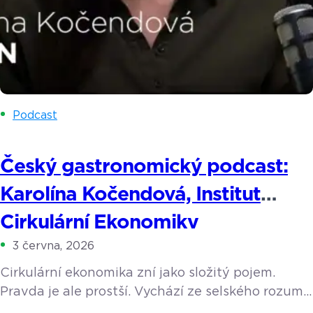
Podcast
Český gastronomický podcast:
Karolína Kočendová, Institut
Cirkulární Ekonomiky
3 června, 2026
Cirkulární ekonomika zní jako složitý pojem.
Pravda je ale prostší. Vychází ze selského rozumu
a z toho, co dělaly už naše babičky. Její