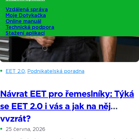
Vzdálená správa
Moje Dotykačka
Online manuál
Technická podpora
Stažení aplikací
EET 2.0
,
Podnikatelská poradna
Návrat EET pro řemeslníky: Týká
se EET 2.0 i vás a jak na něj
vyzrát?
25 června, 2026