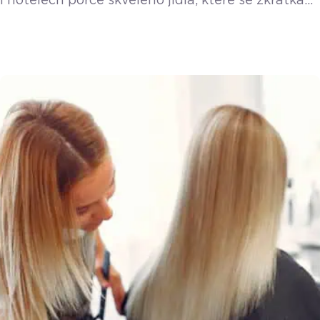
i hotelech porce skvělého jídla, které se zkrátka
nestihnou prodat. Platforma Nesnězeno vzala
tento problém do vlastních rukou a přišla
s řešením, ze kterého těží všichni. O detailech
fungování aplikace i o nákupním chování českých
strávníků jsme si povídali s Filipem Matuškem.
Koncept je jednoduchý, ale nesmírně efektivní.
Podniky nabídnou své neprodané zboží formou
balíčku s překvapením a minimálně […]