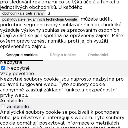
pro sledování reklamami co se týká účelů a funkcí a
jednotlivých obchodníků. U každého
a
obchodníka z třetí strany
můžete udělit
poskytovatele reklamních technologií Google
podrobně segmentovaný souhlas.Většina obchodníků
vyžaduje výslovný souhlas se zpracováním osobních
údajů a část se jich spoléhá na oprávněný zájem. Máte
ovšem právo vznést námitku proti jejich využití
oprávněného zájmu.
Kategorie cookies
Účely a funkce
Obchodníci
Nezbytné
Nezbytné
Vždy povoleno
Nezbytné soubory cookie jsou naprosto nezbytné pro
správné fungování webu. Tyto soubory cookie
anonymně zajišťují základní funkce a bezpečnostní
prvky webu.
Analytické
analyticke
Analytické soubory cookie se používají k pochopení
toho, jak návštěvníci interagují s webem. Tyto soubory
cookie pomáhají poskytovat informace o metrikách