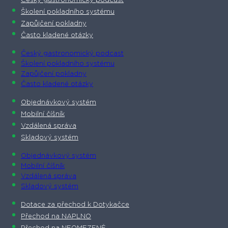
Český gastronomický podcast​
Školení pokladního systému
Zapůjčení pokladny
Často kladené otázky
Český gastronomický podcast​
Školení pokladního systému
Zapůjčení pokladny
Často kladené otázky
Objednávkový systém
Mobilní číšník
Vzdálená správa
Skladový systém
Objednávkový systém
Mobilní číšník
Vzdálená správa
Skladový systém
Dotace za přechod k Dotykačce
Přechod na NAPLNO