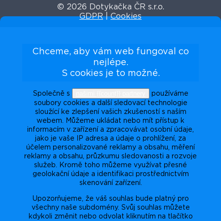
© 2026 Dotykačka ČR s.r.o.
GDPR
|
Cookies
Chceme, aby vám web fungoval co
nejlépe.
S cookies je to možné.
našimi {{count}} partnery
Společně s
používáme
soubory cookies a další sledovací technologie
sloužící ke zlepšení vašich zkušeností s naším
webem. Můžeme ukládat nebo mít přístup k
informacím v zařízení a zpracovávat osobní údaje,
jako je vaše IP adresa a údaje o prohlížení, za
účelem personalizované reklamy a obsahu, měření
reklamy a obsahu, průzkumu sledovanosti a rozvoje
služeb. Kromě toho můžeme využívat přesné
geolokační údaje a identifikaci prostřednictvím
skenování zařízení.
Upozorňujeme, že váš souhlas bude platný pro
všechny naše subdomény. Svůj souhlas můžete
kdykoli změnit nebo odvolat kliknutím na tlačítko