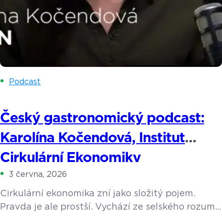
Podcast
Český gastronomický podcast:
Karolína Kočendová, Institut
Cirkulární Ekonomiky
3 června, 2026
Cirkulární ekonomika zní jako složitý pojem.
Pravda je ale prostší. Vychází ze selského rozumu
a z toho, co dělaly už naše babičky. Její