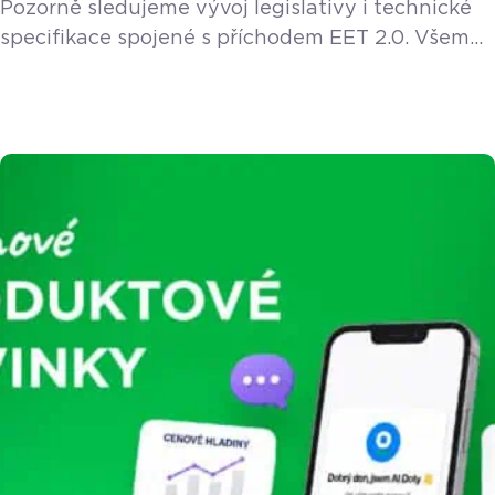
Pozorně sledujeme vývoj legislativy i technické
specifikace spojené s příchodem EET 2.0. Všem
stávajícím a novým zákazníkům poskytneme EET
2.0 funkci v rámci licence zdarma. Vláda v květnu
2026 schválila návrh nového zákona o evidenci
tržeb, který do podnikatelského světa přichází
pod názvem EET 2.0. Pokud provozujete řemeslo
– ať už jste instalatér, elektrikář, truhlář, zedník
nebo malíř – zbystřete. Nový […]