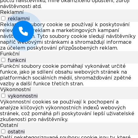
počtu návštěvníků, míře okamžitého opuštění, zdroji
návštěvnosti atd.
Reklamní
reklamni
Reklamní soubory cookie se používají k poskytování
relevantních reklam a marketingových kampaní
návštěvníkům. Tyto soubory cookie sledují návštěvníky
napříč webovými stránkami a shromažďují informace
za účelem poskytování přizpůsobených reklam.
Funkční
funkcni
Funkční soubory cookie pomáhají vykonávat určité
funkce, jako je sdílení obsahu webových stránek na
platformách sociálních médií, shromažďování zpětné
vazby a další funkce třetích stran.
Výkonnostní
vykonnostni
Výkonnostní cookies se používají k pochopení a
analýze klíčových výkonnostních indexů webových
stránek, což pomáhá při poskytování lepší uživatelské
zkušenosti pro návštěvníky.
Ostatní
ostatni
Další nekategorizované soubory cookie jsou ty, které