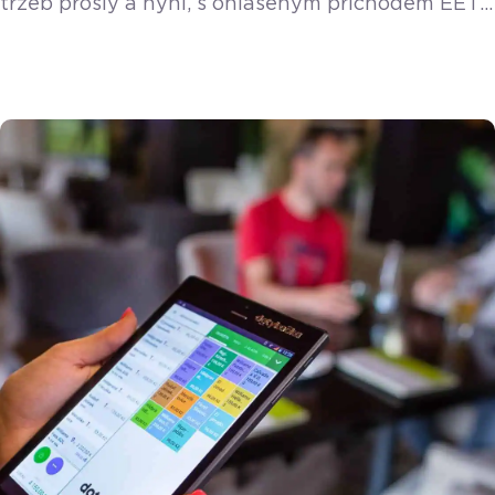
tržeb prošly a nyní, s ohlášeným příchodem EET
2.0, začínají mnozí podnikatelé opět řešit, co
nová povinnost přinese. Zatímco někteří trnou
hrůzou, ti připravení zůstávají v klidu. Patří k nim
i kadeřnice Alžběta ze Středočeského kraje, která
musela řešit povinnost evidovat platby již ve
druhé vlně EET, kvůli doplňkovému prodeji
vlasových produktů. Zatímco […]