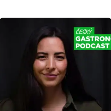
evidence tržeb 2.0 znamená pro vaše podnikání,
jaký je přesný časový plán státu a jak se můžete
na všechny změny připravit bez zbytečného
stresu. Harmonogram elektronické evidence
tržeb 2.0 Abychom vám usnadnili orientaci
v nadcházejících legislativních krocích, připravili
jsme […]