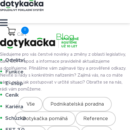
Cart
Blog
Sledujeme pro vás čerstvé novinky a změny z oblasti legislativy,
Odvětví
daní, GDPR apod. a informace pravidelně aktualizujeme
a doplňujeme. Přinášíme vám zajímavé tipy a prověřené odkazy.
Funkce
Nevíte si rady s konkrétním nařízením? Zajímá vás, na co máte
nárok nebo jak postupovat v určité situaci? Obraťte se na nás,
E-shop
rádi vám pomůžeme.
Ceník
Vše
Podnikatelská poradna
Kariéra
Schůzka
Dotykačka pomáhá
Reference
EET 2.0