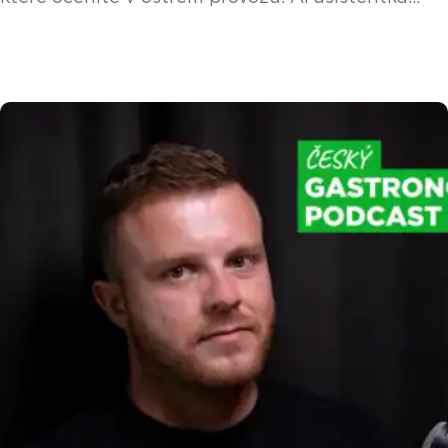
Doty v telefonu, Mobilní číšník ještě blíž velké
pokladně, upgrade cenových hladin a vylepšená
správa viditelnosti produktů na různých
pokladnách. Přečtěte si kompletní přehled. Nová
AI Doty na desktopu i v mobilu
Vylepšení AI
asistentka Doty mění vzhled a nově funguje
v online adminu (vzdálené správě) i na mobilních
[…]