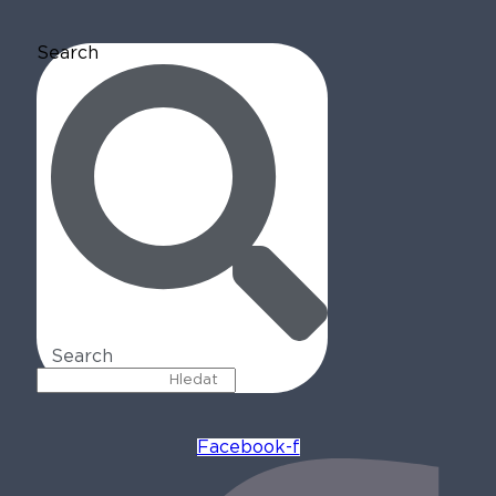
Search
Search
Facebook-f