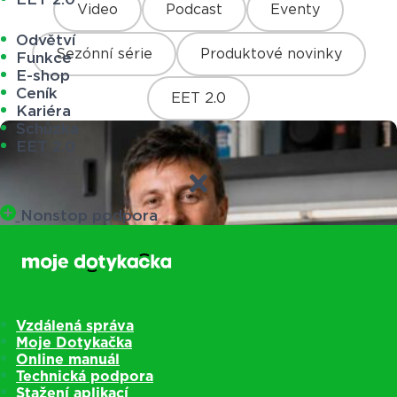
Video
Podcast
Eventy
Odvětví
Sezónní série
Produktové novinky
Funkce
E-shop
Ceník
EET 2.0
Kariéra
Schůzka
EET 2.0
Nonstop podpora
Vzdálená správa
Moje Dotykačka
Online manuál
Technická podpora
Stažení aplikací