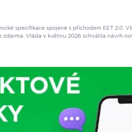
chnické specifikace spojené s příchodem EET 2.0.
e zdarma. Vláda v květnu 2026 schválila návrh no
EET 2.0. Pokud provozujete řemeslo – ať už jste in