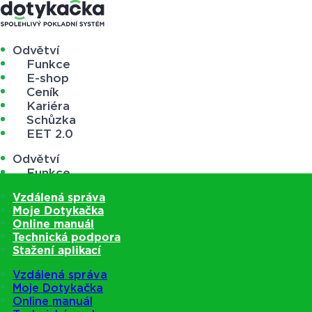
Odvětví
Funkce
E-shop
Ceník
Kariéra
Schůzka
EET 2.0
Odvětví
Funkce
E-shop
Vzdálená správa
Ceník
Moje Dotykačka
Kariéra
Online manuál
Schůzka
Technická podpora
EET 2.0
Stažení aplikací
Vzdálená správa
Moje Dotykačka
Online manuál