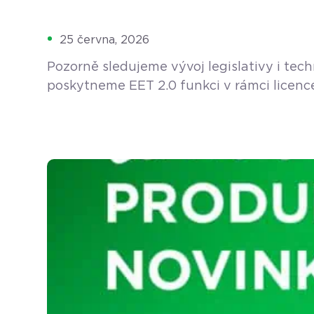
25 června, 2026
Pozorně sledujeme vývoj legislativy i te
poskytneme EET 2.0 funkci v rámci licenc
podnikatelského světa přichází pod názvem 
malíř – zbystřete. Nový […]