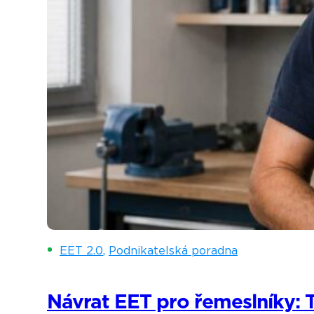
EET 2.0
,
Podnikatelská poradna
Návrat EET pro řemeslníky: Tý