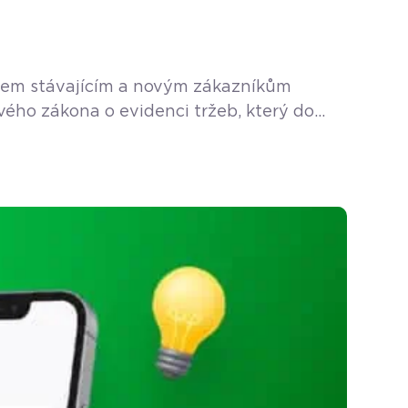
 Všem stávajícím a novým zákazníkům
vého zákona o evidenci tržeb, který do
stalatér, elektrikář, truhlář, zedník nebo