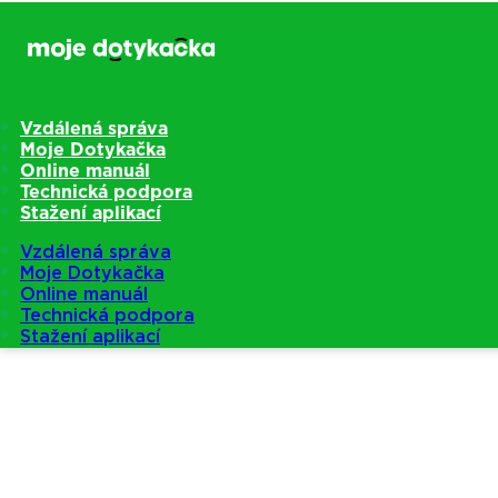
Vzdálená správa
Moje Dotykačka
Online manuál
Technická podpora
Stažení aplikací
Vzdálená správa
Moje Dotykačka
Online manuál
Technická podpora
Stažení aplikací