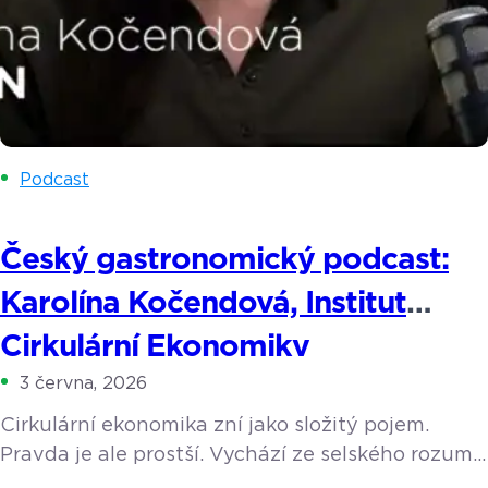
Podcast
Český gastronomický podcast:
Karolína Kočendová, Institut
Cirkulární Ekonomiky
3 června, 2026
Cirkulární ekonomika zní jako složitý pojem.
Pravda je ale prostší. Vychází ze selského rozumu
a z toho, co dělaly už naše babičky. Její