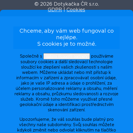
© 2026 Dotykačka ČR s.r.o.
GDPR
|
Cookies
Chceme, aby vám web fungoval co
nejlépe.
S cookies je to možné.
našimi {{count}} partnery
Společně s
používáme
soubory cookies a další sledovací technologie
sloužící ke zlepšení vašich zkušeností s naším
webem. Můžeme ukládat nebo mít přístup k
informacím v zařízení a zpracovávat osobní údaje,
jako je vaše IP adresa a údaje o prohlížení, za
účelem personalizované reklamy a obsahu, měření
reklamy a obsahu, průzkumu sledovanosti a rozvoje
služeb. Kromě toho můžeme využívat přesné
geolokační údaje a identifikaci prostřednictvím
skenování zařízení.
Upozorňujeme, že váš souhlas bude platný pro
všechny naše subdomény. Svůj souhlas můžete
kdykoli změnit nebo odvolat kliknutím na tlačítko