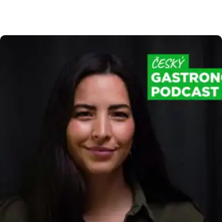
evidence tržeb 2.0 znamená pro vaše podnikání,
jaký je přesný časový plán státu a jak se můžete
na všechny změny připravit bez zbytečného
stresu. Harmonogram elektronické evidence
tržeb 2.0 Abychom vám usnadnili orientaci
v nadcházejících legislativních krocích, připravili
jsme […]