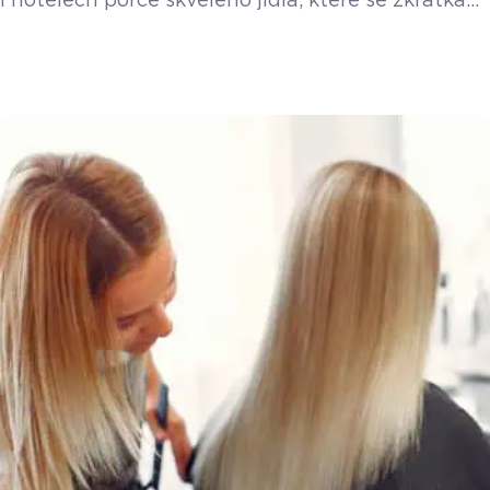
i hotelech porce skvělého jídla, které se zkrátka
nestihnou prodat. Platforma Nesnězeno vzala
tento problém do vlastních rukou a přišla
s řešením, ze kterého těží všichni. O detailech
fungování aplikace i o nákupním chování českých
strávníků jsme si povídali s Filipem Matuškem.
Koncept je jednoduchý, ale nesmírně efektivní.
Podniky nabídnou své neprodané zboží formou
balíčku s překvapením a minimálně […]