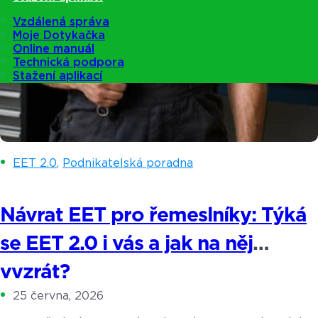
Vzdálená správa
Moje Dotykačka
Online manuál
Technická podpora
Stažení aplikací
EET 2.0
,
Podnikatelská poradna
Návrat EET pro řemeslníky: Týká
se EET 2.0 i vás a jak na něj
vyzrát?
25 června, 2026