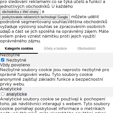
pro sledování reklamami co se týká účelů a funkcí a
jednotlivých obchodníků. U každého
a
obchodníka z třetí strany
můžete udělit
poskytovatele reklamních technologií Google
podrobně segmentovaný souhlas.Většina obchodníků
vyžaduje výslovný souhlas se zpracováním osobních
údajů a část se jich spoléhá na oprávněný zájem. Máte
ovšem právo vznést námitku proti jejich využití
oprávněného zájmu.
Kategorie cookies
Účely a funkce
Obchodníci
Nezbytné
Nezbytné
Vždy povoleno
Nezbytné soubory cookie jsou naprosto nezbytné pro
správné fungování webu. Tyto soubory cookie
anonymně zajišťují základní funkce a bezpečnostní
prvky webu.
Analytické
analyticke
Analytické soubory cookie se používají k pochopení
toho, jak návštěvníci interagují s webem. Tyto soubory
cookie pomáhají poskytovat informace o metrikách