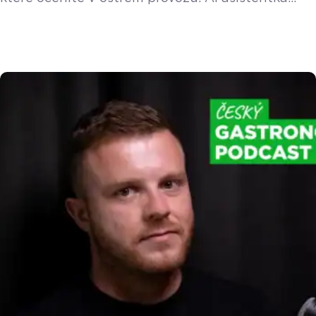
Doty v telefonu, Mobilní číšník ještě blíž velké
pokladně, upgrade cenových hladin a vylepšená
správa viditelnosti produktů na různých
pokladnách. Přečtěte si kompletní přehled. Nová
AI Doty na desktopu i v mobilu
Vylepšení AI
asistentka Doty mění vzhled a nově funguje
v online adminu (vzdálené správě) i na mobilních
[…]