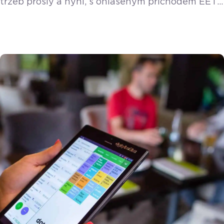
tržeb prošly a nyní, s ohlášeným příchodem EET
2.0, začínají mnozí podnikatelé opět řešit, co
nová povinnost přinese. Zatímco někteří trnou
hrůzou, ti připravení zůstávají v klidu. Patří k nim
i kadeřnice Alžběta ze Středočeského kraje, která
musela řešit povinnost evidovat platby již ve
druhé vlně EET, kvůli doplňkovému prodeji
vlasových produktů. Zatímco […]