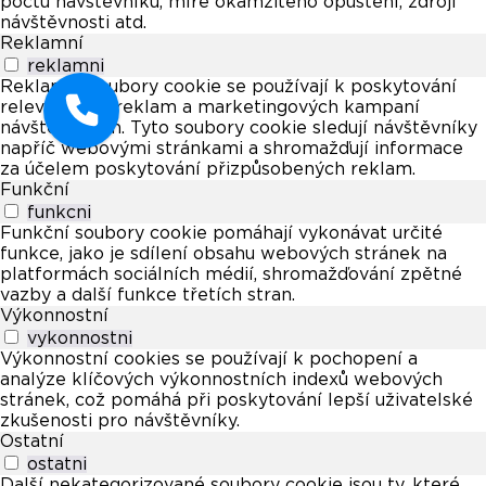
počtu návštěvníků, míře okamžitého opuštění, zdroji
návštěvnosti atd.
Reklamní
reklamni
Reklamní soubory cookie se používají k poskytování
relevantních reklam a marketingových kampaní
návštěvníkům. Tyto soubory cookie sledují návštěvníky
napříč webovými stránkami a shromažďují informace
za účelem poskytování přizpůsobených reklam.
Funkční
funkcni
Funkční soubory cookie pomáhají vykonávat určité
funkce, jako je sdílení obsahu webových stránek na
platformách sociálních médií, shromažďování zpětné
vazby a další funkce třetích stran.
Výkonnostní
vykonnostni
Výkonnostní cookies se používají k pochopení a
analýze klíčových výkonnostních indexů webových
stránek, což pomáhá při poskytování lepší uživatelské
zkušenosti pro návštěvníky.
Ostatní
ostatni
Další nekategorizované soubory cookie jsou ty, které