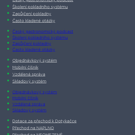
Český gastronomický podcast​
Školení pokladního systému
Zapůjčení pokladny
Často kladené otázky
Český gastronomický podcast​
Školení pokladního systému
Zapůjčení pokladny
Často kladené otázky
Objednávkový systém
Mobilní číšník
Vzdálená správa
Skladový systém
Objednávkový systém
Mobilní číšník
Vzdálená správa
Skladový systém
Dotace za přechod k Dotykačce
Přechod na NAPLNO