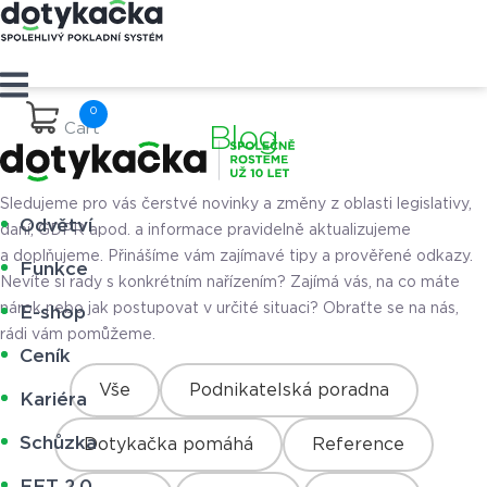
Cart
Blog
Sledujeme pro vás čerstvé novinky a změny z oblasti legislativy,
Odvětví
daní, GDPR apod. a informace pravidelně aktualizujeme
a doplňujeme. Přinášíme vám zajímavé tipy a prověřené odkazy.
Funkce
Nevíte si rady s konkrétním nařízením? Zajímá vás, na co máte
nárok nebo jak postupovat v určité situaci? Obraťte se na nás,
E-shop
rádi vám pomůžeme.
Ceník
Vše
Podnikatelská poradna
Kariéra
Schůzka
Dotykačka pomáhá
Reference
EET 2.0