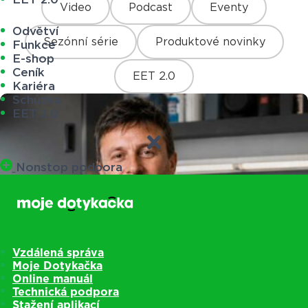
Video
Podcast
Eventy
Odvětví
Sezónní série
Produktové novinky
Funkce
E-shop
Ceník
EET 2.0
Kariéra
Schůzka
EET 2.0
Nonstop podpora
Vzdálená správa
Moje Dotykačka
Online manuál
Technická podpora
Stažení aplikací