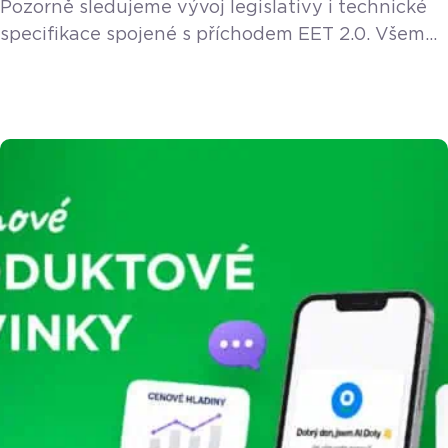
Pozorně sledujeme vývoj legislativy i technické
specifikace spojené s příchodem EET 2.0. Všem
stávajícím a novým zákazníkům poskytneme EET
2.0 funkci v rámci licence zdarma. Vláda v květnu
2026 schválila návrh nového zákona o evidenci
tržeb, který do podnikatelského světa přichází
pod názvem EET 2.0. Pokud provozujete řemeslo
– ať už jste instalatér, elektrikář, truhlář, zedník
nebo malíř – zbystřete. Nový […]