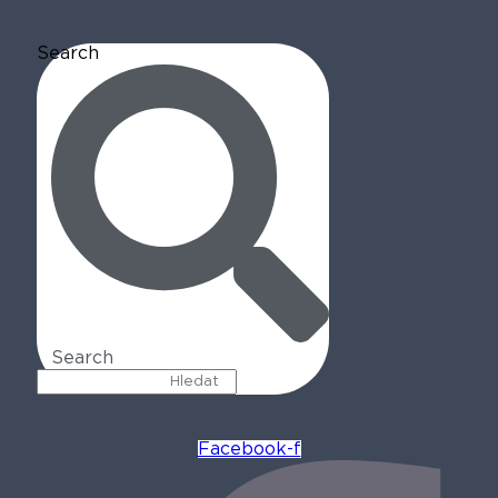
Search
Search
Facebook-f